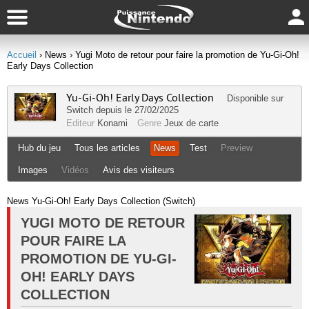
Accueil
› News
› Yugi Moto de retour pour faire la promotion de Yu-Gi-Oh!
Early Days Collection
Yu-Gi-Oh! Early Days Collection
Disponible sur
Switch
depuis le 27/02/2025
Editeur
Konami
Genre
Jeux de carte
Hub du jeu
Tous les articles
News
Test
Preview
Images
Vidéos
Avis des visiteurs
News Yu-Gi-Oh! Early Days Collection (Switch)
YUGI MOTO DE RETOUR
POUR FAIRE LA
PROMOTION DE YU-GI-
OH! EARLY DAYS
COLLECTION