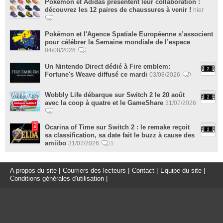
Pokémon et Adidas présentent leur collaboration :
découvrez les 12 paires de chaussures à venir !
hier
Pokémon et l'Agence Spatiale Européenne s’associent
pour célébrer la Semaine mondiale de l’espace
04/08/2026
Un Nintendo Direct dédié à Fire emblem:
Fortune's Weave diffusé ce mardi
03/08/2026
Wobbly Life débarque sur Switch 2 le 20 août
avec la coop à quatre et le GameShare
31/07/2026
Ocarina of Time sur Switch 2 : le remake reçoit
sa classification, sa date fait le buzz à cause des
amiibo
31/07/2026
1
A propos du site
|
Courriers des lecteurs
|
Contact
|
Equipe du site
|
Conditions générales d'utilisation
|