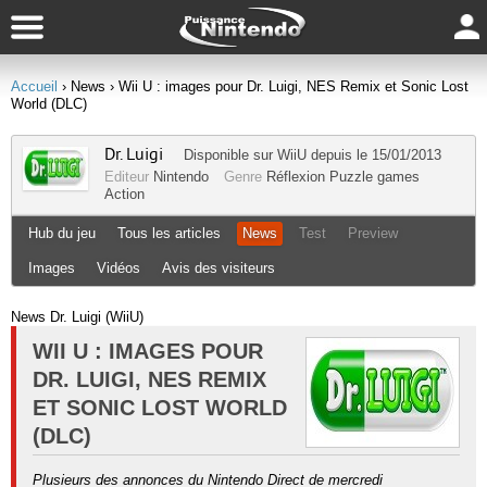
Accueil
› News
› Wii U : images pour Dr. Luigi, NES Remix et Sonic Lost
World (DLC)
Dr. Luigi
Disponible sur
WiiU
depuis le 15/01/2013
Editeur
Nintendo
Genre
Réflexion
Puzzle games
Action
Hub du jeu
Tous les articles
News
Test
Preview
Images
Vidéos
Avis des visiteurs
News Dr. Luigi (WiiU)
WII U : IMAGES POUR
DR. LUIGI, NES REMIX
ET SONIC LOST WORLD
(DLC)
Plusieurs des annonces du Nintendo Direct de mercredi