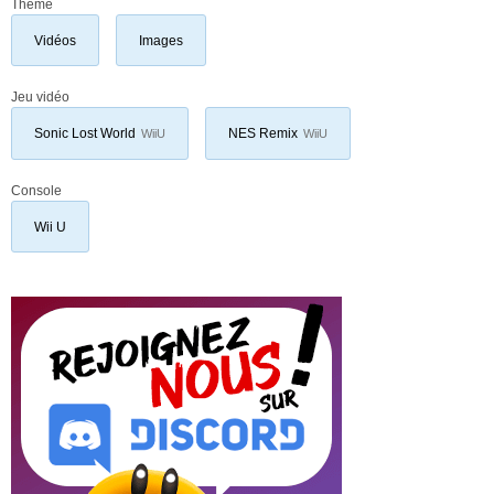
Thème
Vidéos
Images
Jeu vidéo
Sonic Lost World
NES Remix
WiiU
WiiU
Console
Wii U