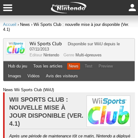
Accueil
› News
› Wii Sports Club : nouvelle mise à jour disponible (Ver.
4.1)
Wii Sports Club
Disponible sur
WiiU
depuis le
07/11/2013
Editeur
Nintendo
Genre
Multi-épreuves
Hub du jeu
Tous les articles
News
Test
Preview
Images
Vidéos
Avis des visiteurs
News Wii Sports Club (WiiU)
WII SPORTS CLUB :
NOUVELLE MISE À
JOUR DISPONIBLE (VER.
4.1)
Après une période de maintenance tôt ce matin, Nintendo a déployé