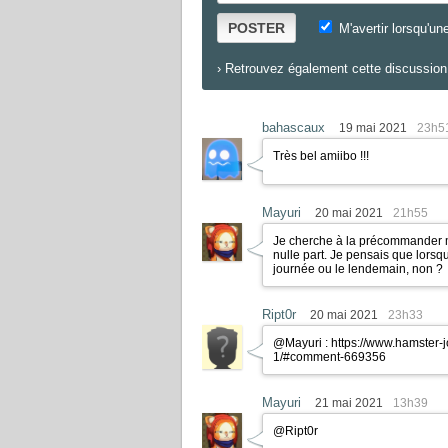
POSTER
M'avertir lorsqu'un
›
Retrouvez également cette discussion 
bahascaux
19 mai 2021
23h5
Très bel amiibo !!!
Mayuri
20 mai 2021
21h55
Je cherche à la précommander ma
nulle part. Je pensais que lorsq
journée ou le lendemain, non ?
Ript0r
20 mai 2021
23h33
@Mayuri :
https://www.hamster-
1/#comment-669356
Mayuri
21 mai 2021
13h39
@Ript0r