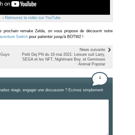
›
Retrouvez la vidéo sur YouTube
ce prochain remake Zelda, on vous propose de découvrir notre
'aventure Switch
pour patienter jusqu'à BOTW2 !
News suivante
l Guys
Petit Dej PN du 19 mai 2021: Leisure suit Larry,
SEGA et les NFT, Nightmare Boy, et Geminose
: Animal Popstar
4
haitez réagir, engager une discussion ? Ecrivez simplement