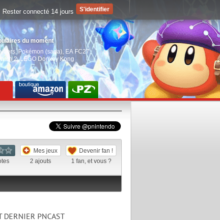
Rester connecté 14 jours
pulaires du moment
aiders
,
Pokémon (saga)
,
EA FC27
,
witch 2
,
LEGO Donkey Kong
Mes jeux
Devenir fan !
otes
2
ajouts
1
fan, et vous ?
T DERNIER PNCAST