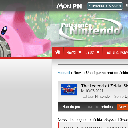
B
S'inscrire à MonPN
NEWS
JEUX
TESTS & PRE
Accueil
› News
› Une figurine amiibo Zel
The Legend of Zelda: 
le 16/07/2021
Editeur
Nintendo
Genre
E
Hub du jeu
Tous les articles
News
News The Legend of Zelda: Skyward Swor