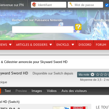
ienvenue sur PN
Rechercher sur Puissance Nintendo
Termes po
Splatoon R
Nintendo S
VIEWS
ARTICLES & DOSSIERS
ENCYCLO.
DISCORD
FORUM
da & Célestrier annoncée pour Skyward Sword HD
Skyward Sword HD
Disponible sur
Switch
depuis
Ma note
Moyenne de 3,5 - 2 n
pique
Test
Preview
Images
Vidéos
Avis des visiteurs
d HD (Switch)
LE TOU