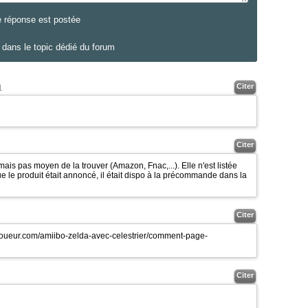
e réponse est postée
dans le topic dédié du forum
Citer
1
Citer
is pas moyen de la trouver (Amazon, Fnac,...). Elle n'est listée
ue le produit était annoncé, il était dispo à la précommande dans la
Citer
joueur.com/amiibo-zelda-avec-celestrier/comment-page-
Citer