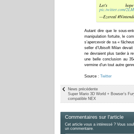
Let's ho
pic.twitter.com/2
—Ezereal #Nintend
Autant dire que le sous-ente
manipulation fortuite, le c
s’apercevoir de sa « fâcheus
seller d’Ubisoft Milan devai
ne devraient plus tarder à 
une belle conclusion au 3
vermine d’un tout autre genr
Source :
Twitter
News précédente
Super Mario 3D World + Bowser’s Fury
compatible NEX
Commentaires sur l'article
Cet article vous a intéressé ? Vous sou
un commentaire.