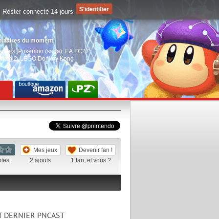
Rester connecté 14 jours
pulaires du moment
aiders
,
Pokémon (saga)
,
EA FC27
,
witch 2
,
LEGO Donkey Kong
Mes jeux
Devenir fan !
otes
2
ajouts
1
fan, et vous ?
T DERNIER PNCAST