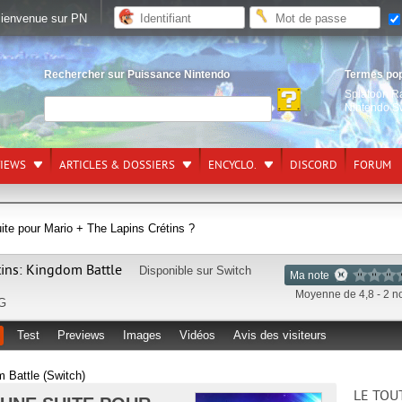
ienvenue sur PN
Rechercher sur Puissance Nintendo
Termes po
Splatoon R
Nintendo S
VIEWS
ARTICLES & DOSSIERS
ENCYCLO.
DISCORD
FORUM
suite pour Mario + The Lapins Crétins ?
tins: Kingdom Battle
Disponible sur
Switch
Ma note
Moyenne de 4,8 - 2 n
G
Test
Previews
Images
Vidéos
Avis des visiteurs
 Battle (Switch)
LE TOU