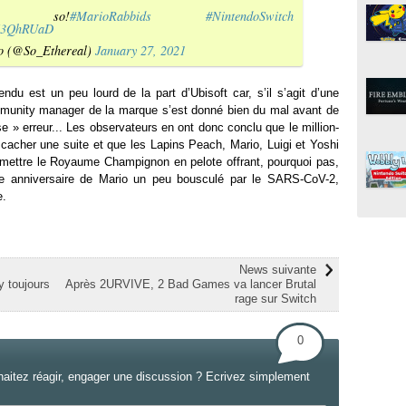
pe so!
#MarioRabbids
#NintendoSwitch
LM3QhRUaD
o (@So_Ethereal)
January 27, 2021
ndu est un peu lourd de la part d’Ubisoft car, s’il s’agit d’une
ommunity manager de la marque s’est donné bien du mal avant de
e » erreur... Les observateurs en ont donc conclu que le million-
t cacher une suite et que les Lapins Peach, Mario, Luigi et Yoshi
remettre le Royaume Champignon en pelote offrant, pourquoi pas,
5e anniversaire de Mario un peu bousculé par le SARS-CoV-2,
e.
News suivante
 toujours
Après 2URVIVE, 2 Bad Games va lancer Brutal
rage sur Switch
0
haitez réagir, engager une discussion ? Ecrivez simplement