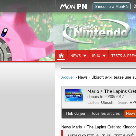
B
S'inscrire à MonPN
NEWS
JEUX
TESTS & PRE
Accueil
› News
› Ubisoft a-t-il teasé une 
Mario + The Lapins Cré
depuis le 29/08/2017
Editeur
Ubisoft
Genre
RP
Hub du jeu
Tous les articles
News
News Mario + The Lapins Crétins: Kingdom