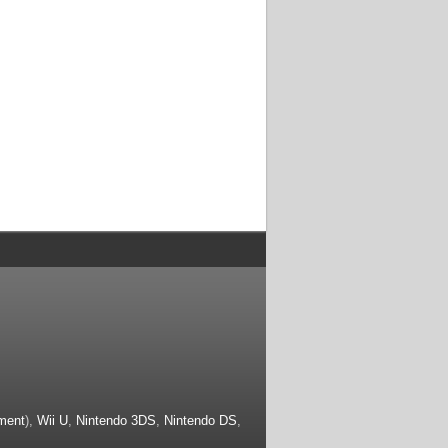
ment
),
Wii U
,
Nintendo 3DS
,
Nintendo DS
,