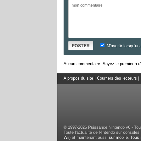
POSTER
M'avertir lorsqu'un
Aucun commentaire. Soyez le premier à ré
A propos du site
|
Courriers des lecteurs
|
© 1997-2026 Puissance Nintendo v6 - Tous
Toute l'actualité de Nintendo sur consoles 
Wii
) et maintenant aussi
sur mobile
.
Tous 