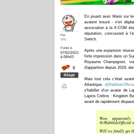
En jouant avec Mario sur les
avaient trouvé - n’en dép
association à la X-COM était
réputation, concourant à l’
Par
Switch.
Shû
Publié le
Après une expansion réussie
07/02/2021
forte impression dans un Su
à 06h43
Royaume Champignon, voir
0
d'apparition depuis 2019, d
Réagir
Mais tout cela c’était avan
Atlantique,
@RabbidsOfficia
s'habiller d’un avatar de L
Lapins Crétins : Kingdom Ba
avant de rapidement disparaî
Wow, apparently 
@/RabbidsOfficial 
Will we finally get