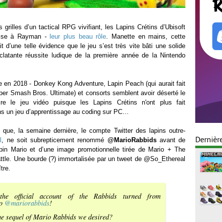
 grilles d’un tactical RPG vivifiant, les Lapins Crétins d’Ubisoft
laise à Rayman -
leur plus beau rôle
. Manette en mains, cette
 d’une telle évidence que le jeu s’est très vite bâti une solide
éclatante réussite ludique de la première année de la Nintendo
 en 2018 - Donkey Kong Adventure, Lapin Peach (qui aurait fait
per Smash Bros. Ultimate) et consorts semblent avoir déserté le
e le jeu vidéo puisque les Lapins Crétins n'ont plus fait
ans un jeu d’apprentissage au coding sur PC…
t que, la semaine dernière, le compte Twitter des lapins outre-
Dernièr
l
, ne soit subrepticement renommé
@MarioRabbids
avant de
apin Mario et d’une image promotionnelle tirée de Mario + The
ttle. Une bourde (?) immortalisée par un tweet de @So_Ethereal
tre.
the official account of the Rabbids turned from
to
@mariorabbids
!
 the sequel of Mario Rabbids we desired?