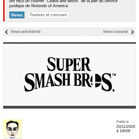
ont reçu un courrier "Cease and desist" de la part du service
juridique de Nintendo of America.
News
Tournois et concours
News précédente
News suivante
Publié le
20/11/2020
à 18h58