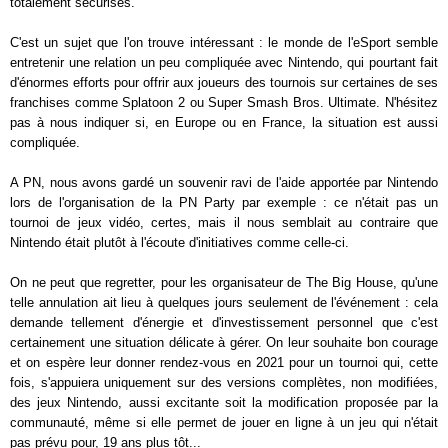
totalement sécurisés.
C'est un sujet que l'on trouve intéressant : le monde de l'eSport semble
entretenir une relation un peu compliquée avec Nintendo, qui pourtant fait
d'énormes efforts pour offrir aux joueurs des tournois sur certaines de ses
franchises comme Splatoon 2 ou Super Smash Bros. Ultimate. N'hésitez
pas à nous indiquer si, en Europe ou en France, la situation est aussi
compliquée.
A PN, nous avons gardé un souvenir ravi de l'aide apportée par Nintendo
lors de l'organisation de la PN Party par exemple : ce n'était pas un
tournoi de jeux vidéo, certes, mais il nous semblait au contraire que
Nintendo était plutôt à l'écoute d'initiatives comme celle-ci.
On ne peut que regretter, pour les organisateur de The Big House, qu'une
telle annulation ait lieu à quelques jours seulement de l'événement : cela
demande tellement d'énergie et d'investissement personnel que c'est
certainement une situation délicate à gérer. On leur souhaite bon courage
et on espère leur donner rendez-vous en 2021 pour un tournoi qui, cette
fois, s'appuiera uniquement sur des versions complètes, non modifiées,
des jeux Nintendo, aussi excitante soit la modification proposée par la
communauté, même si elle permet de jouer en ligne à un jeu qui n'était
pas prévu pour, 19 ans plus tôt...