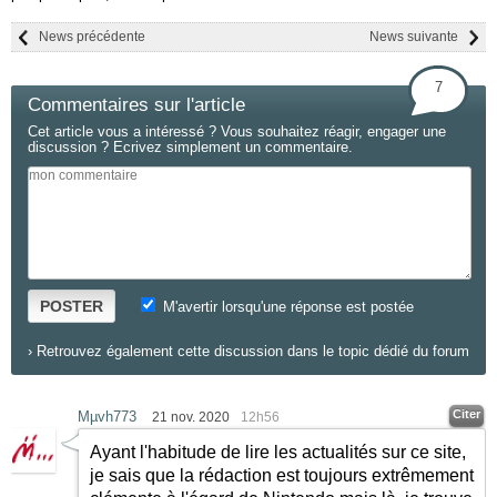
News précédente
News suivante
7
Commentaires sur l'article
Cet article vous a intéressé ? Vous souhaitez réagir, engager une
discussion ? Ecrivez simplement un commentaire.
POSTER
M'avertir lorsqu'une réponse est postée
›
Retrouvez également cette discussion dans le topic dédié du forum
Citer
Mµvh773
21 nov. 2020
12h56
Ayant l'habitude de lire les actualités sur ce site,
je sais que la rédaction est toujours extrêmement