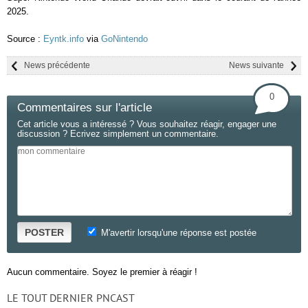
2025.
Source :
Eyntk.info
via
GoNintendo
News précédente
News suivante
0
Commentaires sur l'article
Cet article vous a intéressé ? Vous souhaitez réagir, engager une
discussion ? Ecrivez simplement un commentaire.
POSTER
M'avertir lorsqu'une réponse est postée
Aucun commentaire. Soyez le premier à réagir !
LE TOUT DERNIER PNCAST