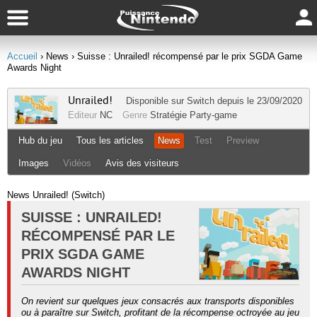
Accueil
› News
› Suisse : Unrailed! récompensé par le prix SGDA Game
Awards Night
Unrailed!
Disponible sur
Switch
depuis le 23/09/2020
Editeur
NC
Genre
Stratégie
Party-game
Hub du jeu
Tous les articles
News
Test
Preview
Images
Vidéos
Avis des visiteurs
News Unrailed! (Switch)
SUISSE : UNRAILED!
RÉCOMPENSÉ PAR LE
PRIX SGDA GAME
AWARDS NIGHT
On revient sur quelques jeux consacrés aux transports disponibles
ou à paraître sur Switch, profitant de la récompense octroyée au jeu