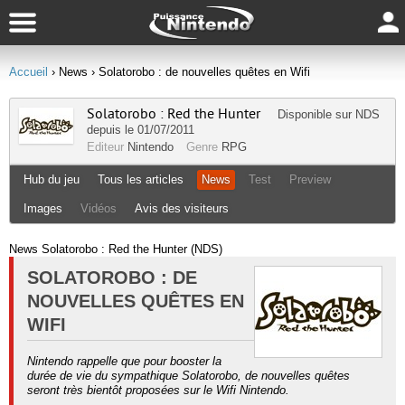
Accueil
› News
› Solatorobo : de nouvelles quêtes en Wifi
Solatorobo : Red the Hunter
Disponible sur
NDS
depuis le 01/07/2011
Editeur
Nintendo
Genre
RPG
Hub du jeu
Tous les articles
News
Test
Preview
Images
Vidéos
Avis des visiteurs
News Solatorobo : Red the Hunter (NDS)
SOLATOROBO : DE
NOUVELLES QUÊTES EN
WIFI
Nintendo rappelle que pour booster la
durée de vie du sympathique Solatorobo, de nouvelles quêtes
seront très bientôt proposées sur le Wifi Nintendo.