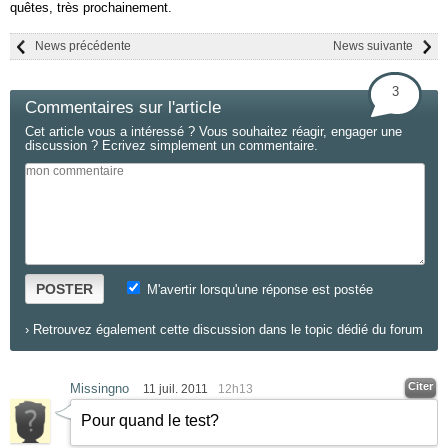
quêtes, très prochainement.
News précédente
News suivante
3
Commentaires sur l'article
Cet article vous a intéressé ? Vous souhaitez réagir, engager une
discussion ? Ecrivez simplement un commentaire.
POSTER
M'avertir lorsqu'une réponse est postée
›
Retrouvez également cette discussion dans le topic dédié du forum
Citer
Missingno
11 juil. 2011
12h13
Pour quand le test?