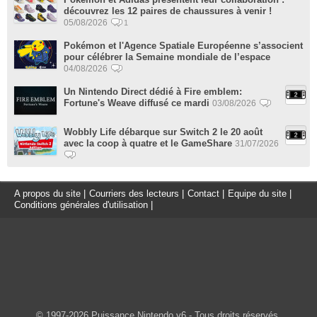
découvrez les 12 paires de chaussures à venir !
05/08/2026
1
Pokémon et l'Agence Spatiale Européenne s’associent
pour célébrer la Semaine mondiale de l’espace
04/08/2026
Un Nintendo Direct dédié à Fire emblem:
Fortune's Weave diffusé ce mardi
03/08/2026
Wobbly Life débarque sur Switch 2 le 20 août
avec la coop à quatre et le GameShare
31/07/2026
A propos du site
|
Courriers des lecteurs
|
Contact
|
Equipe du site
|
Conditions générales d'utilisation
|
© 1997-2026 Puissance Nintendo v6 - Tous droits réservés.