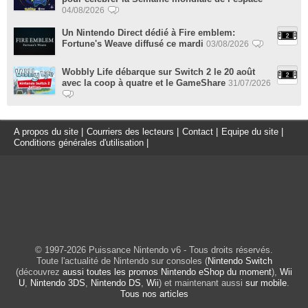
04/08/2026
Un Nintendo Direct dédié à Fire emblem:
Fortune's Weave diffusé ce mardi
03/08/2026
Wobbly Life débarque sur Switch 2 le 20 août
avec la coop à quatre et le GameShare
31/07/2026
A propos du site
|
Courriers des lecteurs
|
Contact
|
Equipe du site
|
Conditions générales d'utilisation
|
© 1997-2026 Puissance Nintendo v6 - Tous droits réservés.
Toute l'actualité de Nintendo sur consoles (
Nintendo Switch
(découvrez
aussi toutes les promos Nintendo eShop du moment
),
Wii
U
,
Nintendo 3DS
,
Nintendo DS
,
Wii
) et maintenant aussi
sur mobile
.
Tous nos articles