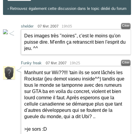
›
Retrouvez également cette discussion dans le topic dédié du forum
Citer
shelder
07 févr. 2007
19h05
Des images très "noires", c'est le moins qu'on
puisse dire. M'enfin ça retranscrit bien l'esprit du
jeu. ^^
Citer
Funky freak
07 févr. 2007
19h25
Manhunt sur Wii??!!! 'tain ils se sont lâchés les
Rockstar (jeu demot vaseu inside^^) tandis que
tous le monde se tamponne avec des rumeurs
sur GTA ba en voila du concret, violent et bien
lourd comme il faut. Après esperons que la
cellule canadienne se démarque plus que tant
d'autres développeurs qui se foutent de la
gueule du monde, qui a dit Ubi? ..
>je sors
:D