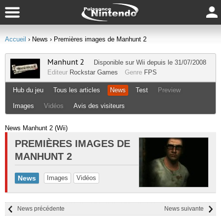
Accueil
› News
› Premières images de Manhunt 2
Manhunt 2
Disponible sur
Wii
depuis le 31/07/2008
Editeur
Rockstar Games
Genre
FPS
Hub du jeu
Tous les articles
News
Test
Preview
Images
Vidéos
Avis des visiteurs
News Manhunt 2 (Wii)
PREMIÈRES IMAGES DE
MANHUNT 2
News
Images
Vidéos
News précédente
News suivante