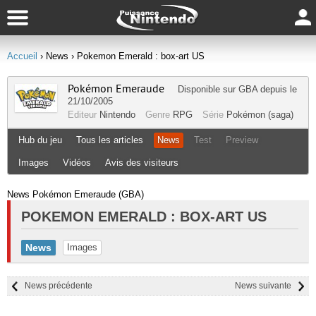
Accueil
› News
› Pokemon Emerald : box-art US
Pokémon Emeraude
Disponible sur
GBA
depuis le
21/10/2005
Editeur
Nintendo
Genre
RPG
Série
Pokémon (saga)
Hub du jeu
Tous les articles
News
Test
Preview
Images
Vidéos
Avis des visiteurs
News Pokémon Emeraude (GBA)
POKEMON EMERALD : BOX-ART US
News
Images
News précédente
News suivante