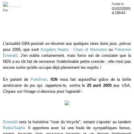
Publié le
01/02/2005
Par
à 18h43
L'actualité GBA pourrait se résumer aux quelques rares bons jeux, prévus
pour 2005, que sont
Kingdom Hearts : Chain of Memories
ou
Pokémon
Emerald
. J'en oublie certainement, mais force est de constater que la
NDS a eu tôt fait de renverser l'indétrônable petite console : elle n'est pas
encore sortie qu'elle occupe déjà pleinement les esprits !
En parlant de
Pokémon
,
IGN
nous fait aujourd'hui grâce de la boîte
américaine du jeu qui, rappelons-le, sortira le
25 avril 2005
aux USA.
Cliquez sur l'image ci-dessous pour l'agrandir :
Emerald
sera la troisième "roue du tricycle", venant s'ajouter au tandem
Rubis/Saphir
. Il apportera avec lui une foule de sympathiques bonus,
parmis lesquels trois nouveaux tournois et un design légèrement