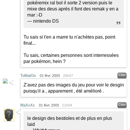
pokéremix ral bol il sorte 2 version puis le
mixe des deus aprés il font des remak y en a
mar
:-D
— nintendo DS
Tu sais si t'en a marre tu n'achètes pas, point
final...
Tu sais, certaines personnes sont interressées
par pokémon, hein ?
Citer
ToMatOo
01 févr. 2005
20h47
Z'avez pas des images du jeu pour voir le desgin
puisqu'il a , apparement , été amélioré .
Citer
MaXxXx
01 févr. 2005
21h04
le design des bestioles et de plus en plus
laid