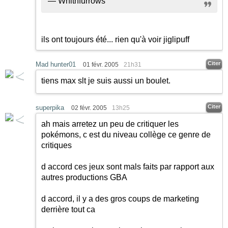
— Whithfurrows
ils ont toujours été... rien qu'à voir jiglipuff
Citer
Mad hunter01
01 févr. 2005
21h31
tiens max slt je suis aussi un boulet.
Citer
superpika
02 févr. 2005
13h25
ah mais arretez un peu de critiquer les
pokémons, c est du niveau collège ce genre de
critiques
d accord ces jeux sont mals faits par rapport aux
autres productions GBA
d accord, il y a des gros coups de marketing
derrière tout ca