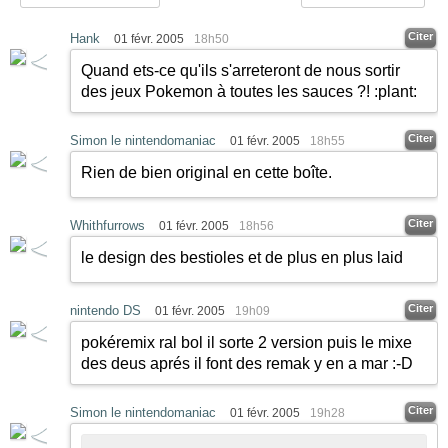
Citer
Hank
01 févr. 2005
18h50
Quand ets-ce qu'ils s'arreteront de nous sortir
des jeux Pokemon à toutes les sauces ?!
:plant:
Citer
Simon le nintendomaniac
01 févr. 2005
18h55
Rien de bien original en cette boîte.
Citer
Whithfurrows
01 févr. 2005
18h56
le design des bestioles et de plus en plus laid
Citer
nintendo DS
01 févr. 2005
19h09
pokéremix ral bol il sorte 2 version puis le mixe
des deus aprés il font des remak y en a mar
:-D
Citer
Simon le nintendomaniac
01 févr. 2005
19h28