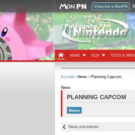
B
S'inscrire à MonPN
NEWS
JEUX
TESTS & PRE
Accueil
› News
› Planning Capcom
News
PLANNING CAPCOM
News
News précédente