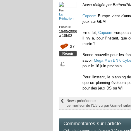
News rédigée par Battosa?
Par
La
Capcom
Europe vient d'ann
Rédaction
jeux sur GBA!
Publié le
18/05/2006
En effet,
Capcom
Europe a d
à 18h02
il n'y a, pour l'instant, qu
morte ?
27
Réagir
Bonne nouvelle pour les fa
savoir
Mega Man BN 6 Cybea
pour le 16 juin prochain.
Pour l'instant, le planning d
que ce planning évoluera pui
pour des jeux DS ou Wii!
News précédente
Le meilleur de l'E3 vu par GameTraile
Commentaires sur l'article
Cet article vous a intéressé ? Vous sou