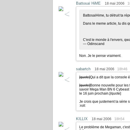
Battosaï HiME
18 mai 2006
1
BattosaiHime, tu détruit ta rép
Dans le meme article, tu dis q
C'est le monde à l'envers, qwa
— Odinscand
Non. Je le pense vraiment.
sabartch
18 mai 2006
18h46
[quote]
Qui a dit que la console é
[quote]
Bonne nouvelle pour les 
savoir Mega Man BN 6 Cybeast 
le 16 juin prochain.
[/quote]
Je crois que justement la série 
:roll:
KILLIX
18 mai 2006
18h54
Le problème de Megaman, c'est 