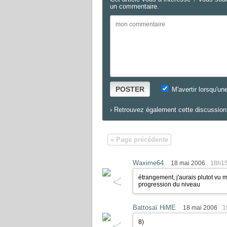
un commentaire.
POSTER
M'avertir lorsqu'un
›
Retrouvez également cette discussion 
« Page précédente
Waxime64
18 mai 2006
18h1
étrangement, j'aurais plutot vu
progression du niveau
Battosaï HiME
18 mai 2006
1
8)