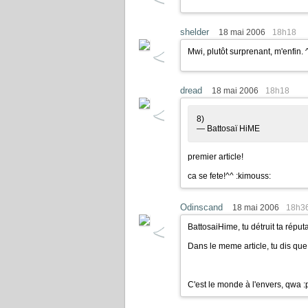
shelder
18 mai 2006
18h18
Mwi, plutôt surprenant, m'enfin. 
dread
18 mai 2006
18h18
8)
— Battosaï HiME
premier article!
ca se fete!^^
:kimouss:
Odinscand
18 mai 2006
18h3
BattosaiHime, tu détruit ta réputa
Dans le meme article, tu dis que
C'est le monde à l'envers, qwa :