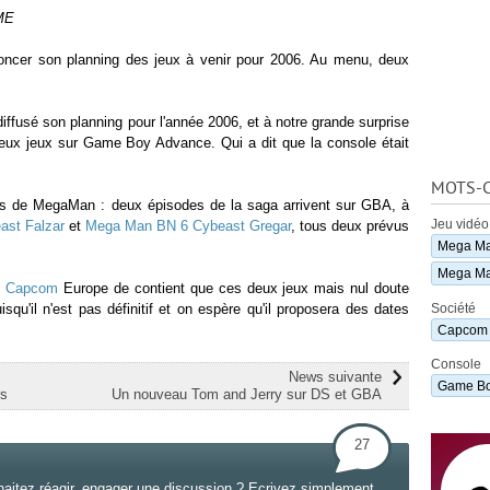
iME
oncer son planning des jeux à venir pour 2006. Au menu, deux
iffusé son planning pour l'année 2006, et à notre grande surprise
e deux jeux sur Game Boy Advance. Qui a dit que la console était
MOTS-C
ns de MegaMan : deux épisodes de la saga arrivent sur GBA, à
Jeu vidéo
st Falzar
et
Mega Man BN 6 Cybeast Gregar
, tous deux prévus
Mega Ma
Mega Ma
e
Capcom
Europe de contient que ces deux jeux mais nul doute
squ'il n'est pas définitif et on espère qu'il proposera des dates
Société
Capcom
Console
News suivante
Game Bo
rs
Un nouveau Tom and Jerry sur DS et GBA
27
haitez réagir, engager une discussion ? Ecrivez simplement