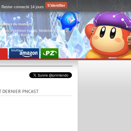
Rester connecté 14 jours
pulaires du moment
aiders
,
Pokémon (saga)
,
Nintendo Switch 2
,
EGO Donkey Kong
T DERNIER PNCAST