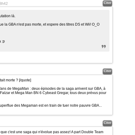
Citer
8h42
utation là.
ue la GBA n'est pas morte, et espere des titres DS et Wii!
O_O
 :p
Citer
tait morte ?
[/quote]
fans de MegaMan : deux épisodes de la saga arrivent sur GBA, à
Falzar et Mega Man BN 6 Cybeast Gregar, tous deux prévus pour
superflue des Megaman est en train de tuer notre pauvre GBA...
Citer
que c'est une saga qui n'évolue pas assez! A part Double Team