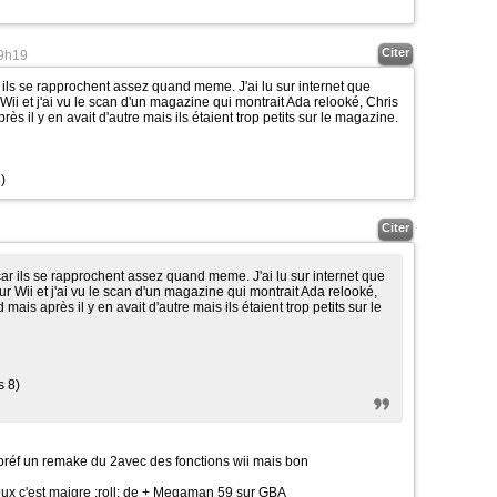
Citer
9h19
r ils se rapprochent assez quand meme. J'ai lu sur internet que
Wii et j'ai vu le scan d'un magazine qui montrait Ada relooké, Chris
ès il y en avait d'autre mais ils étaient trop petits sur le magazine.
)
Citer
car ils se rapprochent assez quand meme. J'ai lu sur internet que
ur Wii et j'ai vu le scan d'un magazine qui montrait Ada relooké,
mais après il y en avait d'autre mais ils étaient trop petits sur le
s 8)
préf un remake du 2avec des fonctions wii mais bon
ux c'est maigre
:roll:
de + Megaman 59 sur GBA