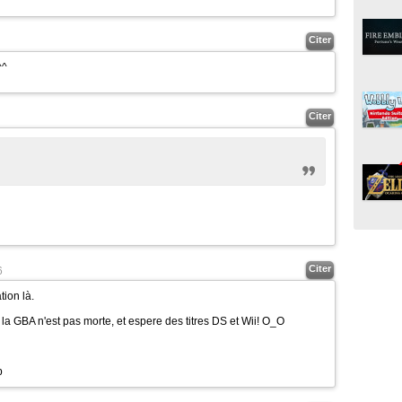
Citer
^^
Citer
Citer
6
tion là.
 la GBA n'est pas morte, et espere des titres DS et Wii!
O_O
p