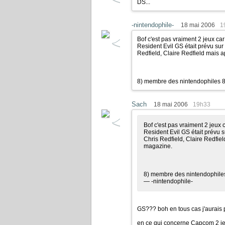
DS...
-nintendophile-
18 mai 2006
1
Bof c'est pas vraiment 2 jeux ca
Resident Evil GS était prévu sur 
Redfield, Claire Redfield mais apr
8) membre des nintendophiles 8
Sach
18 mai 2006
19h33
Bof c'est pas vraiment 2 jeux 
Resident Evil GS était prévu s
Chris Redfield, Claire Redfield 
magazine.
8) membre des nintendophile
— -nintendophile-
GS??? boh en tous cas j'aurais 
en ce qui concerne Capcom 2 je