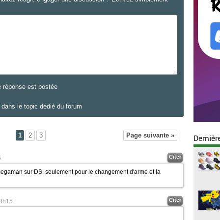
e réponse est postée
dans le topic dédié du forum
1
2
3
Page suivante »
Dernièr
Citer
5
 megaman sur DS, seulement pour le changement d'arme et la
Citer
8h15