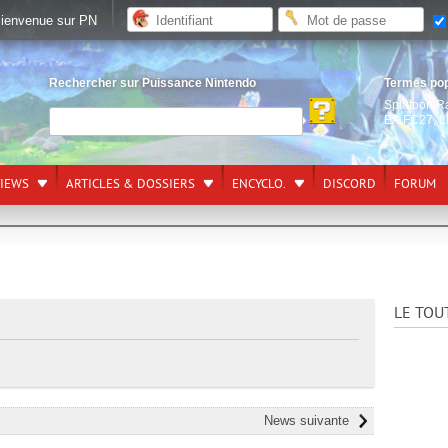
ienvenue sur PN
Rechercher sur Puissance Nintendo
Termes po
Splatoon R
EA FC27
,
L
VIEWS
ARTICLES & DOSSIERS
ENCYCLO.
DISCORD
FORUM
LE TOU
News suivante