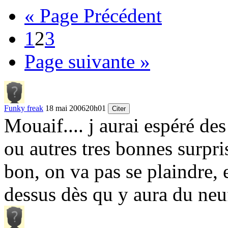
« Page Précédent
1
2
3
Page suivante »
Funky freak
18 mai 2006
20h01
Citer
Mouaif.... j aurai espéré des
ou autres tres bonnes surpr
bon, on va pas se plaindre, 
dessus dès qu y aura du ne