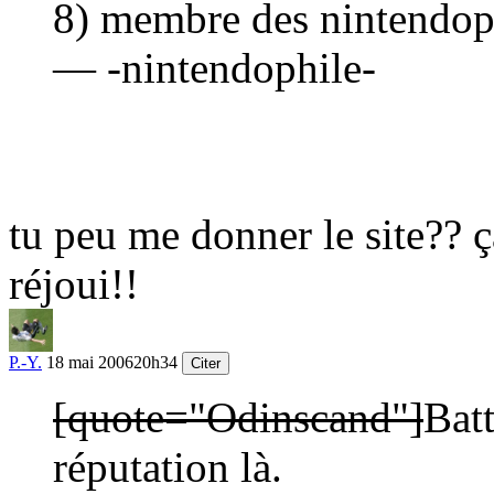
8) membre des nintendop
— -nintendophile-
tu peu me donner le site?? ç
réjoui!!
P.-Y.
18 mai 2006
20h34
Citer
[quote="Odinscand"]
Batt
réputation là.