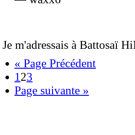
Je m'adressais à Battosaï H
« Page Précédent
1
2
3
Page suivante »