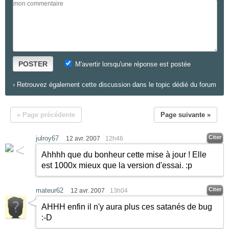
POSTER
M'avertir lorsqu'une réponse est postée
›
Retrouvez également cette discussion dans le topic dédié du forum
« Page précédente
Page suivante »
Citer
julroy67
12 avr. 2007
12h46
Ahhhh que du bonheur cette mise à jour ! Elle
est 1000x mieux que la version d'essai. :p
Citer
mateur62
12 avr. 2007
13h04
AHHH enfin il n'y aura plus ces satanés de bug
:-D