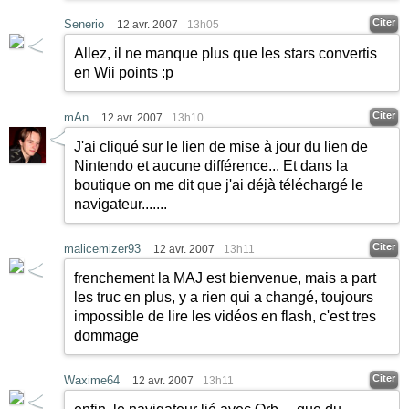
Citer
Senerio
12 avr. 2007
13h05
Allez, il ne manque plus que les stars convertis
en Wii points :p
Citer
mAn
12 avr. 2007
13h10
J'ai cliqué sur le lien de mise à jour du lien de
Nintendo et aucune différence... Et dans la
boutique on me dit que j'ai déjà téléchargé le
navigateur.......
Citer
malicemizer93
12 avr. 2007
13h11
frenchement la MAJ est bienvenue, mais a part
les truc en plus, y a rien qui a changé, toujours
impossible de lire les vidéos en flash, c'est tres
dommage
Citer
Waxime64
12 avr. 2007
13h11