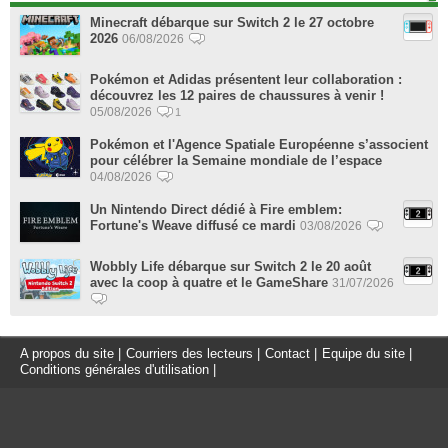
Minecraft débarque sur Switch 2 le 27 octobre
2026
06/08/2026
Pokémon et Adidas présentent leur collaboration :
découvrez les 12 paires de chaussures à venir !
05/08/2026
1
Pokémon et l'Agence Spatiale Européenne s’associent
pour célébrer la Semaine mondiale de l’espace
04/08/2026
Un Nintendo Direct dédié à Fire emblem:
Fortune's Weave diffusé ce mardi
03/08/2026
Wobbly Life débarque sur Switch 2 le 20 août
avec la coop à quatre et le GameShare
31/07/2026
A propos du site
|
Courriers des lecteurs
|
Contact
|
Equipe du site
|
Conditions générales d'utilisation
|