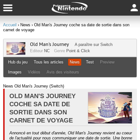
Accueil
› News
› Old Man's Journey coche sa date de sortie dans son
carnet de voyage
Old Man's Journey
A paraître sur
Switch
Editeur
NC
Genre
Point & Click
Hub du jeu
Tous les articles
News
Test
Preview
Images
Vidéos
Avis des visiteurs
News Old Man's Journey (Switch)
OLD MAN'S JOURNEY
COCHE SA DATE DE
SORTIE DANS SON
CARNET DE VOYAGE
Annoncé en tout début d'année, Old Man's Journey revient au coeur
de l'actualité pour nous communiquer une date de sortie. Une bonne