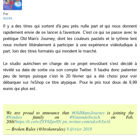
Par
buckk
Il y a des titres qui sortent d'à peu près nulle part et qui nous donnent
rapidement envie de se lancer à l'aventure. C'est ce qui se passe avec le
poétique Old Man's Journey, dont les couleurs pastels et le rythme lent
nous invitent littéralement à participer à une expérience vidéoludique à
part, loin des titres formatés qui inondent le marché.
Le studio autrichien en charge de ce projet envoûtant s'est décidé à
révélé sa date de sortie via son compte Twitter. Il faudra donc patienter
peu de temps puisque c'est le 20 février qui a été choisi pour voir
débarquer sur l'eShop ce titre atypique. Pour le prix tout doux de 9,99
euros qui plus est.
We are proud to announce that
#OldMansJourney
is joining the
#Nindies
family on
#NintendoSwitch
on Feb.
20th!
https://t.co/wZYY8Zpo8N
pic.twitter.com/xdceNJxt1k
— Broken Rules (@brokenrules)
8 février 2018