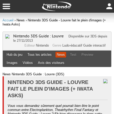
Accueil
› News
› Nintendo 3DS Guide - Louvre fait le plein d'images (+
Iwata Asks)
Nintendo 3DS Guide : Louvre
Disponible sur
3DS
depuis
le 27/11/2013
Editeur
Nintendo
Genre
Ludo-éducatif
Guide interactif
Hub du jeu
Tous les articles
News
Test
Preview
Images
Vidéos
Avis des visiteurs
News Nintendo 3DS Guide : Louvre (3DS)
NINTENDO 3DS GUIDE - LOUVRE
FAIT LE PLEIN D'IMAGES (+ IWATA
ASKS)
Vous vous demandez sûrement quel pourrait bien être le point
commun entre Electroplankton, Theatrhythm Final Fantasy et
Nintendo 3DS Guide : Louvre ? Eh bien découvrez-le dans cette