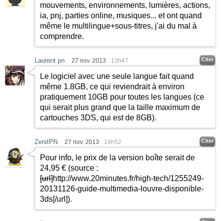
mouvements, environnements, lumières, actions,
ia, pnj, parties online, musiques... et ont quand
même le multilingue+sous-titres, j'ai du mal à
comprendre.
Citer
Laurent pn
27 nov. 2013
13h47
Le logiciel avec une seule langue fait quand
même 1.8GB, ce qui reviendrait à environ
pratiquement 10GB pour toutes les langues (ce
qui serait plus grand que la taille maximum de
cartouches 3DS, qui est de 8GB).
Citer
ZenitPN
27 nov. 2013
14h52
Pour info, le prix de la version boîte serait de
24,95 € (source :
[url]
http://www.20minutes.fr/high-tech/1255249-
20131126-guide-multimedia-louvre-disponible-
3ds
[/url]
).