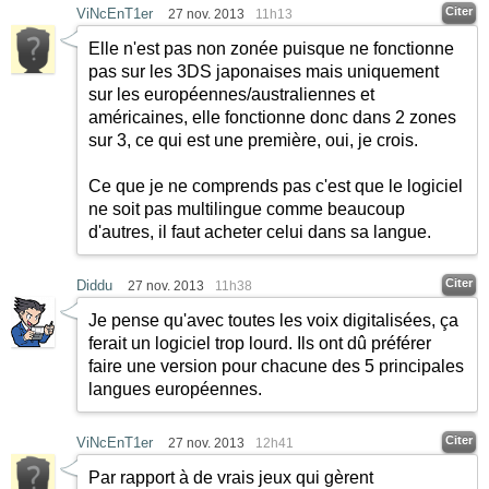
Citer
ViNcEnT1er
27 nov. 2013
11h13
Elle n'est pas non zonée puisque ne fonctionne
pas sur les 3DS japonaises mais uniquement
sur les européennes/australiennes et
américaines, elle fonctionne donc dans 2 zones
sur 3, ce qui est une première, oui, je crois.
Ce que je ne comprends pas c'est que le logiciel
ne soit pas multilingue comme beaucoup
d'autres, il faut acheter celui dans sa langue.
Citer
Diddu
27 nov. 2013
11h38
Je pense qu'avec toutes les voix digitalisées, ça
ferait un logiciel trop lourd. Ils ont dû préférer
faire une version pour chacune des 5 principales
langues européennes.
Citer
ViNcEnT1er
27 nov. 2013
12h41
Par rapport à de vrais jeux qui gèrent