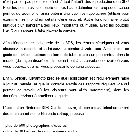
n'est parfois pas possible : c'est là tout l'intérêt des reproductions en 3D !
Pour les peintures, une photo en très haute définition est proposée, ce qui
permet de zoomer et ainsi obtenir une vue très rapprochée (utiliser pour
examiner les moindres détails d'une œuvre). Autre fonctionnalité plutôt
pratique : un panorama des lieux importants du musée, avec les boutons
L et R qui servent à faire pivoter la caméra.
Afin d'économiser la batterie de la 3DS, les écrans s'éteignent si vous
abaissez la console et la laissez suspendue à votre cou. A noter que ce
guide se sert de capteurs en forme de tube, placés un peu partout dans le
musée (de façon discrète) : ils permettent à la console de savoir où vous
vous trouvez, et ainsi vous proposer le contenu adéquat.
Enfin, Shigeru Miyamoto précise que l'application est régulièrement mise
à jour au musée, et que la console envoie des rapports réguliers (ce qui
permet de savoir où les visiteurs sont allés notamment), dont les
données serviront à améliorer le guide.
L'application Nintendo 3DS Guide : Louvre, disponible au téléchargement
dès maintenant sur le Nintendo eShop, propose :
- plus de 600 photographies d'œuvres
- plus de 30 heures de commentaires audio