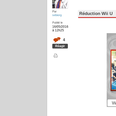
Par
Réduction Wii U
sebiorg
Publié le
16/05/2016
à 12h25
4
Réagir