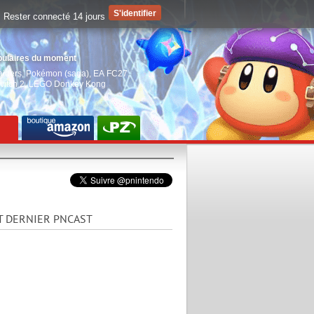
Rester connecté 14 jours
pulaires du moment
aiders
,
Pokémon (saga)
,
EA FC27
,
witch 2
,
LEGO Donkey Kong
T DERNIER PNCAST