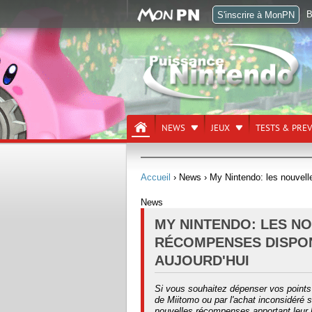
B
S'inscrire à MonPN
NEWS
JEUX
TESTS & PRE
Accueil
› News
› My Nintendo: les nouvell
News
MY NINTENDO: LES N
RÉCOMPENSES DISPO
AUJOURD'HUI
Si vous souhaitez dépenser vos points 
de Miitomo ou par l'achat inconsidéré 
nouvelles récompenses apportant leur l