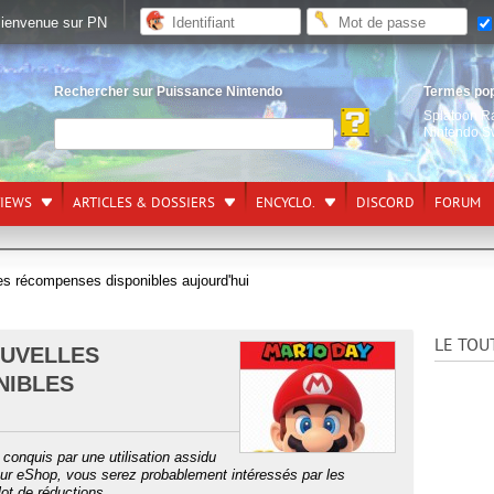
ienvenue sur PN
Rechercher sur Puissance Nintendo
Termes po
Splatoon R
Nintendo S
VIEWS
ARTICLES & DOSSIERS
ENCYCLO.
DISCORD
FORUM
es récompenses disponibles aujourd'hui
LE TOU
OUVELLES
NIBLES
conquis par une utilisation assidu
sur eShop, vous serez probablement intéressés par les
ot de réductions.