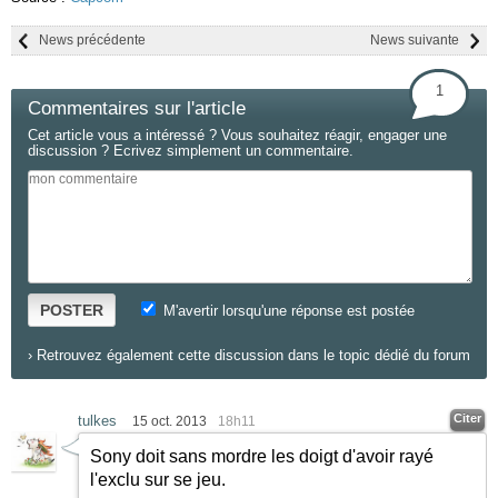
News précédente
News suivante
1
Commentaires sur l'article
Cet article vous a intéressé ? Vous souhaitez réagir, engager une
discussion ? Ecrivez simplement un commentaire.
POSTER
M'avertir lorsqu'une réponse est postée
›
Retrouvez également cette discussion dans le topic dédié du forum
Citer
tulkes
15 oct. 2013
18h11
Sony doit sans mordre les doigt d'avoir rayé
l'exclu sur se jeu.