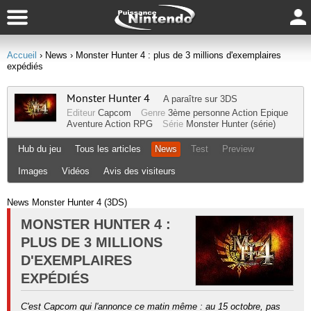
Accueil
› News
› Monster Hunter 4 : plus de 3 millions d'exemplaires
expédiés
Monster Hunter 4
A paraître sur
3DS
Editeur
Capcom
Genre
3ème personne
Action
Epique
Aventure
Action RPG
Série
Monster Hunter (série)
Hub du jeu
Tous les articles
News
Test
Preview
Images
Vidéos
Avis des visiteurs
News Monster Hunter 4 (3DS)
MONSTER HUNTER 4 :
PLUS DE 3 MILLIONS
D'EXEMPLAIRES
EXPÉDIÉS
C'est Capcom qui l'annonce ce matin même : au 15 octobre, pas