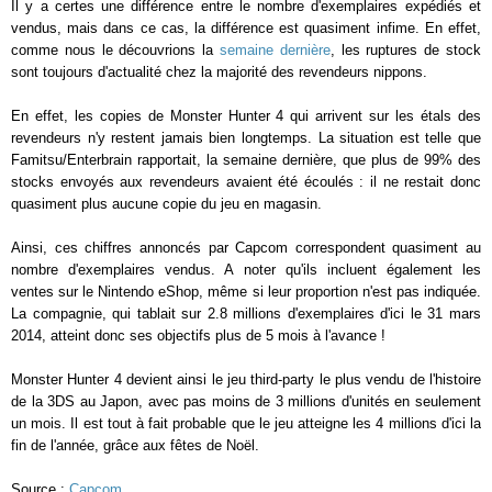
Il y a certes une différence entre le nombre d'exemplaires expédiés et
vendus, mais dans ce cas, la différence est quasiment infime. En effet,
comme nous le découvrions la
semaine dernière
, les ruptures de stock
sont toujours d'actualité chez la majorité des revendeurs nippons.
En effet, les copies de Monster Hunter 4 qui arrivent sur les étals des
revendeurs n'y restent jamais bien longtemps. La situation est telle que
Famitsu/Enterbrain rapportait, la semaine dernière, que plus de 99% des
stocks envoyés aux revendeurs avaient été écoulés : il ne restait donc
quasiment plus aucune copie du jeu en magasin.
Ainsi, ces chiffres annoncés par Capcom correspondent quasiment au
nombre d'exemplaires vendus. A noter qu'ils incluent également les
ventes sur le Nintendo eShop, même si leur proportion n'est pas indiquée.
La compagnie, qui tablait sur 2.8 millions d'exemplaires d'ici le 31 mars
2014, atteint donc ses objectifs plus de 5 mois à l'avance !
Monster Hunter 4 devient ainsi le jeu third-party le plus vendu de l'histoire
de la 3DS au Japon, avec pas moins de 3 millions d'unités en seulement
un mois. Il est tout à fait probable que le jeu atteigne les 4 millions d'ici la
fin de l'année, grâce aux fêtes de Noël.
Source :
Capcom