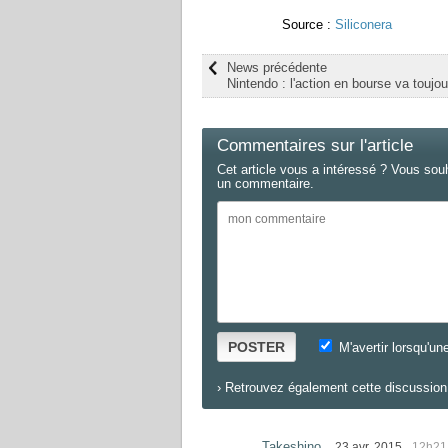
Source :
Siliconera
News précédente
Nintendo : l'action en bourse va toujou
Commentaires sur l'article
Cet article vous a intéressé ? Vous sou
un commentaire.
POSTER
M'avertir lorsqu'un
›
Retrouvez également cette discussion 
Takeshino
23 avr. 2015
12h21