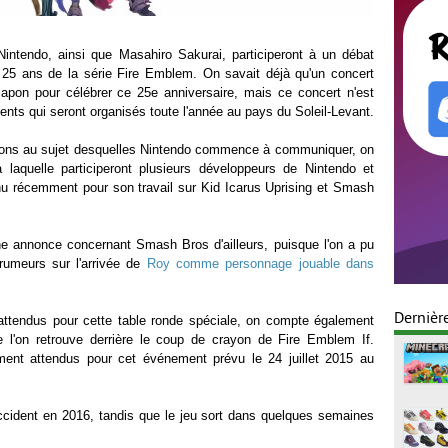
intendo, ainsi que Masahiro Sakurai, participeront à un débat
 25 ans de la série Fire Emblem. On savait déjà qu'un concert
Japon pour célébrer ce 25e anniversaire, mais ce concert n'est
ts qui seront organisés toute l'année au pays du Soleil-Levant.
tions au sujet desquelles Nintendo commence à communiquer, on
 laquelle participeront plusieurs développeurs de Nintendo et
u récemment pour son travail sur Kid Icarus Uprising et Smash
 une annonce concernant Smash Bros d'ailleurs, puisque l'on a pu
 rumeurs sur l'arrivée de
Roy comme personnage jouable dans
Dernièr
ttendus pour cette table ronde spéciale, on compte également
e l'on retrouve derrière le coup de crayon de Fire Emblem If.
ement attendus pour cet événement prévu le 24 juillet 2015 au
ccident en 2016, tandis que le jeu sort dans quelques semaines