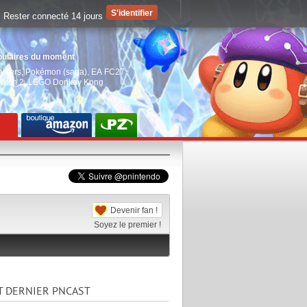
Rester connecté 14 jours
pulaires du moment
aiders
,
Pokémon (saga)
,
EA FC27
,
witch 2
,
LEGO Donkey Kong
Devenir fan !
Soyez le premier !
T DERNIER PNCAST