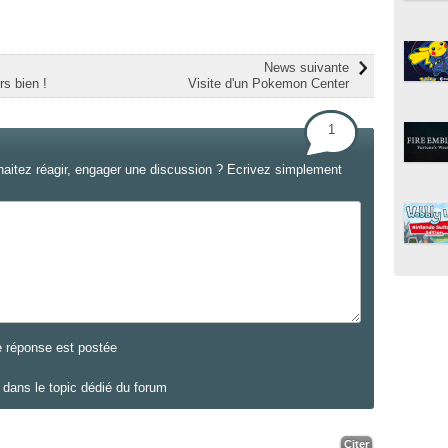
News suivante
rs bien !
Visite d'un Pokemon Center
1
haitez réagir, engager une discussion ? Ecrivez simplement
e réponse est postée
dans le topic dédié du forum
Citer