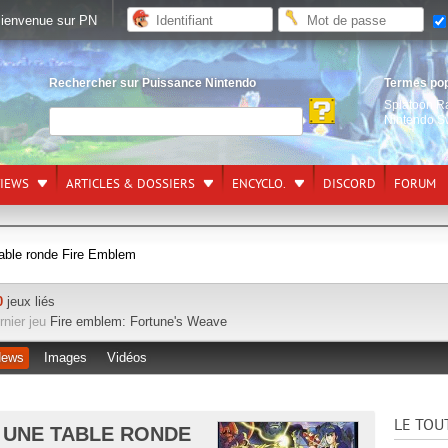
ienvenue sur PN
Rechercher sur Puissance Nintendo
Termes po
Splatoon R
Nintendo S
VIEWS
ARTICLES & DOSSIERS
ENCYCLO.
DISCORD
FORUM
table ronde Fire Emblem
0
jeux liés
rnier jeu
Fire emblem: Fortune's Weave
ews
Images
Vidéos
LE TOU
 UNE TABLE RONDE