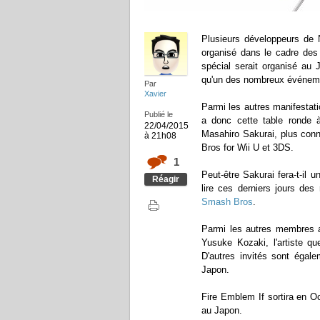
Plusieurs développeurs de N
organisé dans le cadre des
spécial serait organisé au 
qu'un des nombreux événemen
Par
Xavier
Parmi les autres manifesta
Publié le
a donc cette table ronde à
22/04/2015
Masahiro Sakurai, plus conn
à 21h08
Bros for Wii U et 3DS.
1
Peut-être Sakurai fera-t-il
Réagir
lire ces derniers jours des
Smash Bros
.
Parmi les autres membres a
Yusuke Kozaki, l'artiste qu
D'autres invités sont égal
Japon.
Fire Emblem If sortira en O
au Japon.