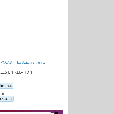
PNCAST - La Switch 2 a un an !
LÉS EN RELATION
blem
3DS
ité
 Sakurai