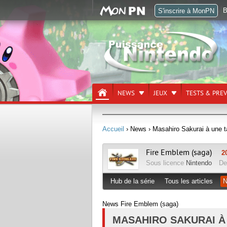
B
S'inscrire à MonPN
NEWS
JEUX
TESTS & PRE
Accueil
› News
› Masahiro Sakurai à une 
Fire Emblem (saga)
2
Sous licence
Nintendo
De
Hub de la série
Tous les articles
N
News Fire Emblem (saga)
MASAHIRO SAKURAI À