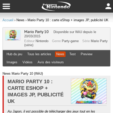
Accueil
› News
› Mario Party 10 : carte eShop + images JP, publicité UK
Mario Party 10
Disponible sur
WiiU
depuis le
20/03/2015
Editeur
Nintendo
Genre
Party-game
Série
Mario Party
(série)
Hub du jeu
Tous les articles
News
Test
Preview
Images
Vidéos
Avis des visiteurs
News Mario Party 10 (WiiU)
MARIO PARTY 10 :
CARTE ESHOP +
IMAGES JP, PUBLICITÉ
UK
Au Japon, il est possible de télécharger des jeux tout en les