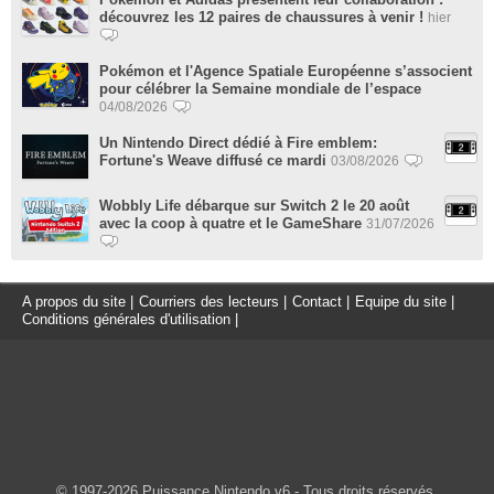
découvrez les 12 paires de chaussures à venir !
hier
Pokémon et l'Agence Spatiale Européenne s’associent
pour célébrer la Semaine mondiale de l’espace
04/08/2026
Un Nintendo Direct dédié à Fire emblem:
Fortune's Weave diffusé ce mardi
03/08/2026
Wobbly Life débarque sur Switch 2 le 20 août
avec la coop à quatre et le GameShare
31/07/2026
A propos du site
|
Courriers des lecteurs
|
Contact
|
Equipe du site
|
Conditions générales d'utilisation
|
© 1997-2026 Puissance Nintendo v6 - Tous droits réservés.