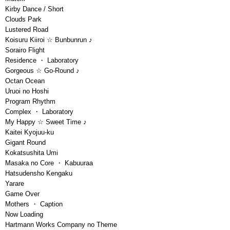
Kirby Dance / Short
Clouds Park
Lustered Road
Koisuru Kiiroi ☆ Bunbunrun ♪
Sorairo Flight
Residence ・ Laboratory
Gorgeous ☆ Go-Round ♪
Octan Ocean
Uruoi no Hoshi
Program Rhythm
Complex ・ Laboratory
My Happy ☆ Sweet Time ♪
Kaitei Kyojuu-ku
Gigant Round
Kokatsushita Umi
Masaka no Core ・ Kabuuraa
Hatsudensho Kengaku
Yarare
Game Over
Mothers ・ Caption
Now Loading
Hartmann Works Company no Theme