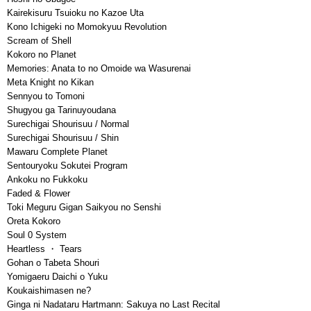
Kairekisuru Tsuioku no Kazoe Uta
Kono Ichigeki no Momokyuu Revolution
Scream of Shell
Kokoro no Planet
Memories: Anata to no Omoide wa Wasurenai
Meta Knight no Kikan
Sennyou to Tomoni
Shugyou ga Tarinuyoudana
Surechigai Shourisuu / Normal
Surechigai Shourisuu / Shin
Mawaru Complete Planet
Sentouryoku Sokutei Program
Ankoku no Fukkoku
Faded & Flower
Toki Meguru Gigan Saikyou no Senshi
Oreta Kokoro
Soul 0 System
Heartless ・ Tears
Gohan o Tabeta Shouri
Yomigaeru Daichi o Yuku
Koukaishimasen ne?
Ginga ni Nadataru Hartmann: Sakuya no Last Recital