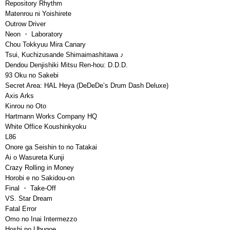
Repository Rhythm
Matenrou ni Yoishirete
Outrow Driver
Neon ・ Laboratory
Chou Tokkyuu Mira Canary
Tsui, Kuchizusande Shimaimashitawa ♪
Dendou Denjishiki Mitsu Ren-hou: D.D.D.
93 Oku no Sakebi
Secret Area: HAL Heya (DeDeDe’s Drum Dash Deluxe)
Axis Arks
Kinrou no Oto
Hartmann Works Company HQ
White Office Koushinkyoku
L86
Onore ga Seishin to no Tatakai
Ai o Wasureta Kunji
Crazy Rolling in Money
Horobi e no Sakidou-on
Final ・ Take-Off
VS. Star Dream
Fatal Error
Omo no Inai Intermezzo
Hoshi no Ubugoe