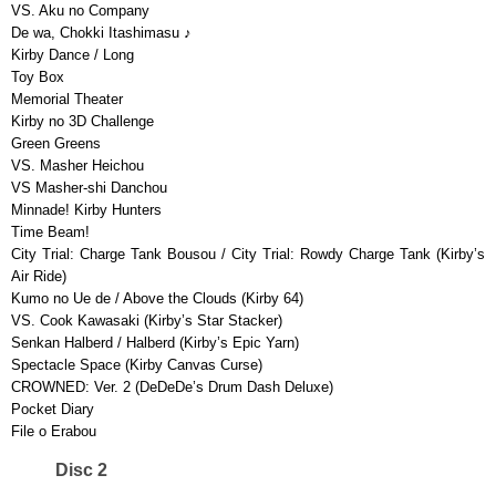
VS. Aku no Company
De wa, Chokki Itashimasu ♪
Kirby Dance / Long
Toy Box
Memorial Theater
Kirby no 3D Challenge
Green Greens
VS. Masher Heichou
VS Masher-shi Danchou
Minnade! Kirby Hunters
Time Beam!
City Trial: Charge Tank Bousou / City Trial: Rowdy Charge Tank (Kirby’s
Air Ride)
Kumo no Ue de / Above the Clouds (Kirby 64)
VS. Cook Kawasaki (Kirby’s Star Stacker)
Senkan Halberd / Halberd (Kirby’s Epic Yarn)
Spectacle Space (Kirby Canvas Curse)
CROWNED: Ver. 2 (DeDeDe’s Drum Dash Deluxe)
Pocket Diary
File o Erabou
Disc 2