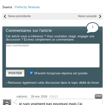
Source :
Perfectly Nintendo
News précédente
News suivante
1
Commentaires sur l'article
Cet article vous a intéressé ? Vous souhaitez réagir, engager une
discussion ? Ecrivez simplement un commentaire.
POSTER
M'avertir lorsqu'une réponse est postée
›
Retrouvez également cette discussion dans le topic dédié du forum
Citer
sailornic
28 nov. 2016
01h15
je sais vraiment pas pourquoi mais j'ai