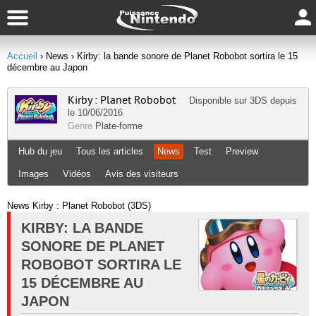
Accueil
› News
› Kirby: la bande sonore de Planet Robobot sortira le 15
décembre au Japon
Kirby : Planet Robobot
Disponible sur
3DS
depuis
le 10/06/2016
Genre
Plate-forme
Hub du jeu
Tous les articles
News
Test
Preview
Images
Vidéos
Avis des visiteurs
News Kirby : Planet Robobot (3DS)
KIRBY: LA BANDE
SONORE DE PLANET
ROBOBOT SORTIRA LE
15 DÉCEMBRE AU
JAPON