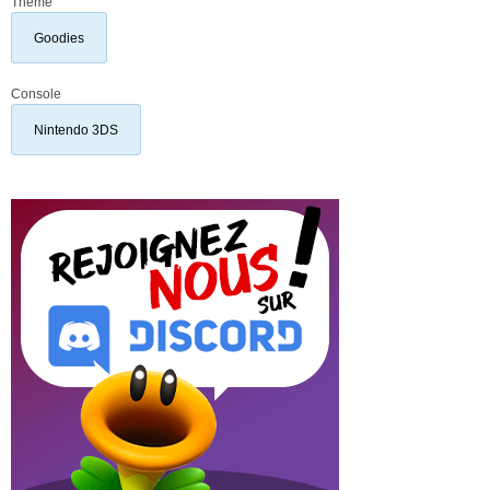
Thème
Goodies
Console
Nintendo 3DS