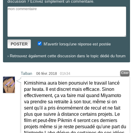
discussion ? Ecrivez simplement un commentaire.
POSTER
M'avertir lorsqu'une réponse est postée
›
Retrouvez également cette discussion dans le topic dédié du forum
Citer
Talban
06 févr. 2018
01h34
Kimishima aura bien poursuivi le travail lancé
par Iwata. Il est discret mais efficace. Sinon
effectivement, ça va faire mal quand Miyamoto
va prendre sa retraite à son tour, même si on
sent qu'il a pris énormément de recul et ne fait
plus que suivre à distance certains projets. Le
film et peut-être Pikmin 4 seront ces derniers
projets même si je reste persuadé qu'une part du
Nintendo Labo dérive de certaines de ses idées