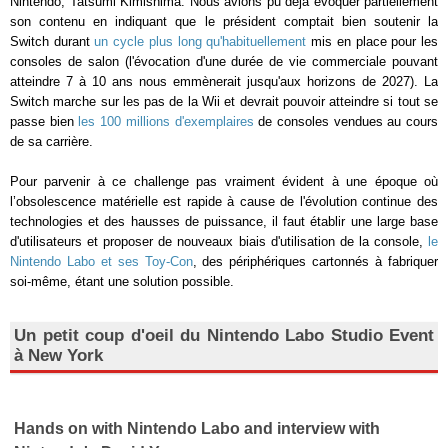
Nintendo, Tatsumi Kimishima. Nous avions pu déjà évoquer partiellement
son contenu en indiquant que le président comptait bien soutenir la
Switch durant
un cycle plus long qu'habituellement
mis en place pour les
consoles de salon (l'évocation d'une durée de vie commerciale pouvant
atteindre 7 à 10 ans nous emmènerait jusqu'aux horizons de 2027). La
Switch marche sur les pas de la Wii et devrait pouvoir atteindre si tout se
passe bien
les 100 millions d'exemplaires
de consoles vendues au cours
de sa carrière.
Pour parvenir à ce challenge pas vraiment évident à une époque où
l’obsolescence matérielle est rapide à cause de l'évolution continue des
technologies et des hausses de puissance, il faut établir une large base
d'utilisateurs et proposer de nouveaux biais d'utilisation de la console,
le
Nintendo Labo et ses Toy-Con
, des périphériques cartonnés à fabriquer
soi-même, étant une solution possible.
Un petit coup d'oeil du Nintendo Labo Studio Event
à New York
Hands on with Nintendo Labo and interview with