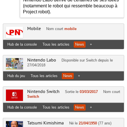
(notamment le robot qui ressemble beaucoup à
Project robot).
Mobile
Nom court
mobile
Hub de la console
Tous les articles
News
+
Nintendo Labo
Disponible sur
Switch
depuis le
27/04/2018
Hub du jeu
Tous les articles
News
+
Nintendo Switch
Sortie le
03/03/2017
Nom court
Switch
Hub de la console
Tous les articles
News
+
Tatsumi Kimishima
Né le
21/04/1950
(77 ans)