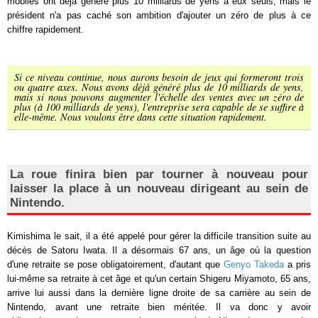
mobiles ont déjà généré plus 10 milliards de yens à eux seuls, mais le
président n'a pas caché son ambition d'ajouter un zéro de plus à ce
chiffre rapidement.
Si ce niveau continue, nous aurons besoin de jeux qui formeront trois
ou quatre axes. Nous avons déjà généré plus de 10 milliards de yens,
mais si nous pouvons augmenter l'échelle des ventes avec un zéro de
plus (à 100 milliards de yens), l'entreprise sera capable de se suffire à
elle-même. Nous voulons être dans cette situation rapidement.
La roue finira bien par tourner à nouveau pour
laisser la place à un nouveau dirigeant au sein de
Nintendo.
Kimishima le sait, il a été appelé pour gérer la difficile transition suite au
décès de Satoru Iwata. Il a désormais 67 ans, un âge où la question
d'une retraite se pose obligatoirement, d'autant que
Genyo Takeda
a pris
lui-même sa retraite à cet âge et qu'un certain Shigeru Miyamoto, 65 ans,
arrive lui aussi dans la dernière ligne droite de sa carrière au sein de
Nintendo, avant une retraite bien méritée. Il va donc y avoir