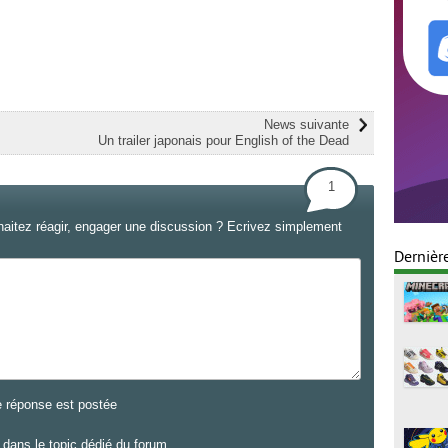
News suivante
Un trailer japonais pour English of the Dead
1
haitez réagir, engager une discussion ? Ecrivez simplement
Dernièr
e réponse est postée
dans le topic dédié du forum