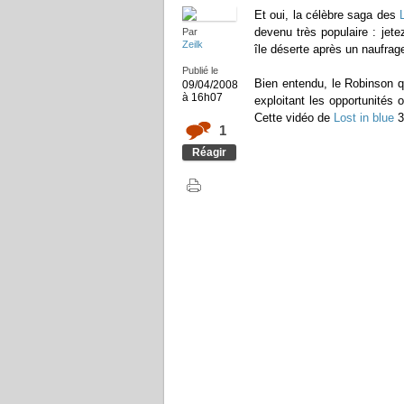
Et oui, la célèbre saga des
devenu très populaire : jet
Par
Zeilk
île déserte après un naufra
Publié le
Bien entendu, le Robinson q
09/04/2008
à 16h07
exploitant les opportunités 
Cette vidéo de
Lost in blue
3
1
Réagir