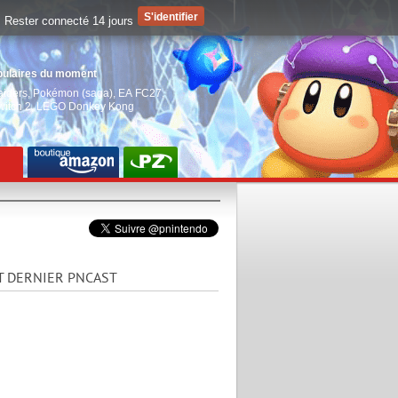
Rester connecté 14 jours
pulaires du moment
aiders
,
Pokémon (saga)
,
EA FC27
,
witch 2
,
LEGO Donkey Kong
T DERNIER PNCAST