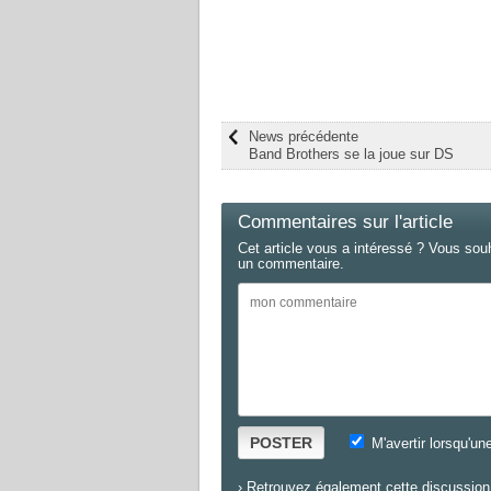
News précédente
Band Brothers se la joue sur DS
Commentaires sur l'article
Cet article vous a intéressé ? Vous sou
un commentaire.
POSTER
M'avertir lorsqu'un
›
Retrouvez également cette discussion 