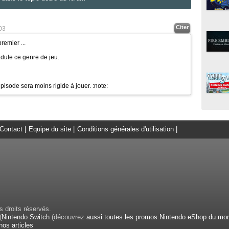
Citer
03
remier ...
'adule ce genre de jeu.
épisode sera moins rigide à jouer.
:note:
Contact
|
Equipe du site
|
Conditions générales d'utilisation
|
 droits réservés.
(
Nintendo Switch
(découvrez
aussi toutes les promos Nintendo eShop du mo
nos articles