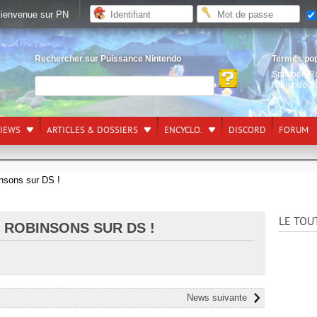
ienvenue sur PN
Rechercher sur Puissance Nintendo
Termes po
Splatoon R
Nintendo S
VIEWS
ARTICLES & DOSSIERS
ENCYCLO.
DISCORD
FORUM
insons sur DS !
LE TOU
S ROBINSONS SUR DS !
News suivante