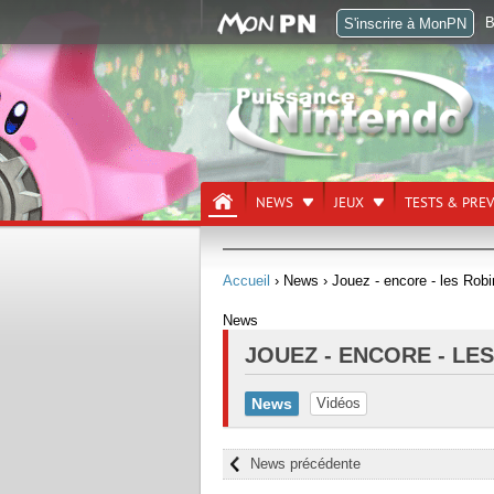
B
S'inscrire à MonPN
NEWS
JEUX
TESTS & PRE
Accueil
› News
› Jouez - encore - les Rob
News
JOUEZ - ENCORE - LE
News
Vidéos
News précédente