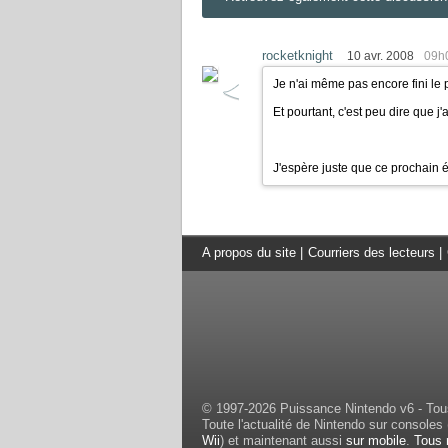
rocketknight
10 avr. 2008
09h
Je n'ai même pas encore fini le p
Et pourtant, c'est peu dire que j
J'espère juste que ce prochain 
A propos du site
|
Courriers des lecteurs
|
© 1997-2026 Puissance Nintendo v6 - Tous
Toute l'actualité de Nintendo sur consoles 
Wii
) et maintenant aussi
sur mobile
.
Tous 