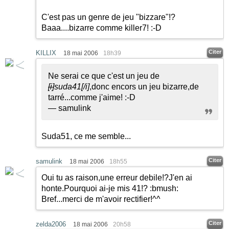
C'est pas un genre de jeu "bizzare"!?
Baaa....bizarre comme killer7!
:-D
Citer
KILLIX
18 mai 2006
18h39
Ne serai ce que c'est un jeu de
[i]
suda41
[/i]
,donc encors un jeu bizarre,de
tarré...comme j'aime!
:-D
— samulink
Suda51, ce me semble...
Citer
samulink
18 mai 2006
18h55
Oui tu as raison,une erreur debile!?J'en ai
honte.Pourquoi ai-je mis 41!?
:bmush:
Bref...merci de m'avoir rectifier!^^
Citer
zelda2006
18 mai 2006
20h58