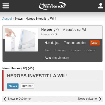
Accueil
› News
› Heroes investit la Wii !
Heroes (JP)
A paraître sur
Wii
Genre
RPG
Hub du jeu
Tous les articles
News
Test
Preview
Images
Vidéos
Avis des visiteurs
News Heroes (JP) (Wii)
HEROES INVESTIT LA WII !
News
Internet
News précédente
News suivante