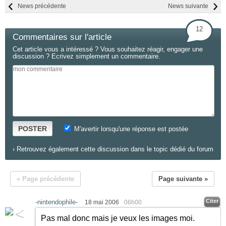
News précédente
News suivante
12
Commentaires sur l'article
Cet article vous a intéressé ? Vous souhaitez réagir, engager une
discussion ? Ecrivez simplement un commentaire.
POSTER
M'avertir lorsqu'une réponse est postée
›
Retrouvez également cette discussion dans le topic dédié du forum
« Page précédente
Page suivante »
Citer
-nintendophile-
18 mai 2006
06h00
Pas mal donc mais je veux les images moi.