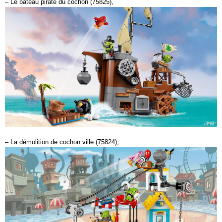
– Le bateau pirate du cochon (75825),
– La démolition de cochon ville (75824),