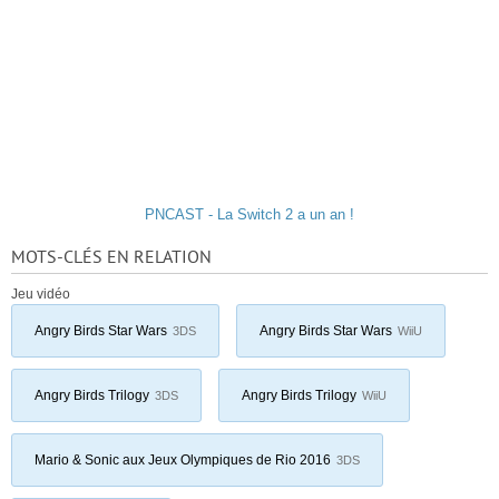
PNCAST - La Switch 2 a un an !
MOTS-CLÉS EN RELATION
Jeu vidéo
Angry Birds Star Wars
Angry Birds Star Wars
3DS
WiiU
Angry Birds Trilogy
Angry Birds Trilogy
3DS
WiiU
Mario & Sonic aux Jeux Olympiques de Rio 2016
3DS