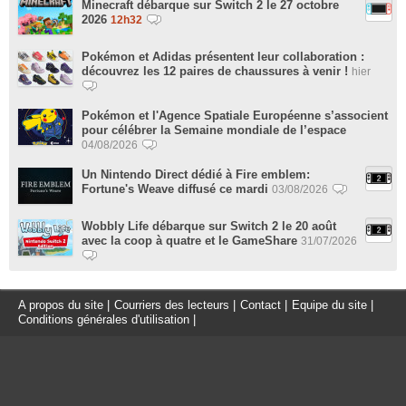
Minecraft débarque sur Switch 2 le 27 octobre
2026
12h32
Pokémon et Adidas présentent leur collaboration :
découvrez les 12 paires de chaussures à venir !
hier
Pokémon et l'Agence Spatiale Européenne s’associent
pour célébrer la Semaine mondiale de l’espace
04/08/2026
Un Nintendo Direct dédié à Fire emblem:
Fortune's Weave diffusé ce mardi
03/08/2026
Wobbly Life débarque sur Switch 2 le 20 août
avec la coop à quatre et le GameShare
31/07/2026
A propos du site
|
Courriers des lecteurs
|
Contact
|
Equipe du site
|
Conditions générales d'utilisation
|