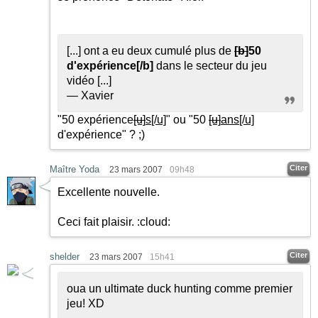
[...] ont a eu deux cumulé plus de
[b]
50
d'expérience
[/b]
dans le secteur du jeu
vidéo [...]
— Xavier
"50 expérience
[u]
s
[/u]
" ou "50
[u]
ans
[/u]
d'expérience" ?
;)
Citer
Maître Yoda
23 mars 2007
09h48
Excellente nouvelle.
Ceci fait plaisir.
:cloud:
Citer
shelder
23 mars 2007
15h41
oua un ultimate duck hunting comme premier
jeu! XD