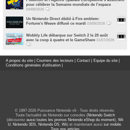
pour célébrer la Semaine mondiale de l’espace
04/08/2026
Un Nintendo Direct dédié à Fire emblem:
Fortune's Weave diffusé ce mardi
03/08/2026
Wobbly Life débarque sur Switch 2 le 20 août
avec la coop à quatre et le GameShare
31/07/2026
A propos du site
|
Courriers des lecteurs
|
Contact
|
Equipe du site
|
Conditions générales d'utilisation
|
© 1997-2026 Puissance Nintendo v6 - Tous droits réservés.
Toute l'actualité de Nintendo sur consoles (
Nintendo Switch
(découvrez
aussi toutes les promos Nintendo eShop du moment
),
Wii
U
,
Nintendo 3DS
,
Nintendo DS
,
Wii
) et maintenant aussi
sur mobile
.
Tous nos articles