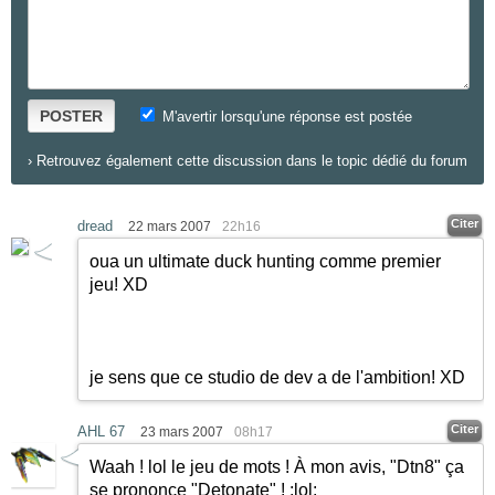
POSTER
M'avertir lorsqu'une réponse est postée
›
Retrouvez également cette discussion dans le topic dédié du forum
Citer
dread
22 mars 2007
22h16
oua un ultimate duck hunting comme premier
jeu! XD
je sens que ce studio de dev a de l'ambition! XD
Citer
AHL 67
23 mars 2007
08h17
Waah ! lol le jeu de mots ! À mon avis, "Dtn8" ça
se prononce "Detonate" !
:lol: