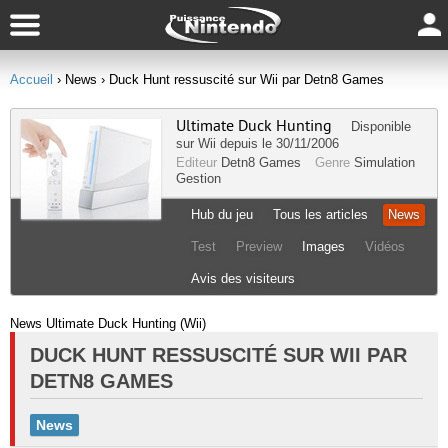
Accueil
› News
› Duck Hunt ressuscité sur Wii par Detn8 Games
Ultimate Duck Hunting
Disponible
sur
Wii
depuis le 30/11/2006
Editeur
Detn8 Games
Genre
Simulation
Gestion
Hub du jeu
Tous les articles
News
Test
Preview
Images
Vidéos
Avis des visiteurs
News Ultimate Duck Hunting (Wii)
DUCK HUNT RESSUSCITÉ SUR WII PAR
DETN8 GAMES
News