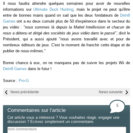
Il nous faudra attendre quelques semaines pour avoir de nouvelles
informations sur
Ultimate Duck Hunting
, mais le projet ne peut qu'être
entre de bonnes mains quand on sait que les deux fondateurs de
Detn8
Games
ont a eu deux cumulé plus de 50 d'expérience dans le secteur du
jeu vidéo :
"nous sommes là depuis la Mattel Intellivision et chacun de
nous a détenu et dirigé des sociétés de jeux vidéo dans le passé"
, dixit le
Président, qui a aussi ajouté "nous avons travaillé avec et pour de
nombreux éditeurs de jeux. C'est le moment de franchir cette étape et de
publier de nous-mêmes."
Bonne chance à eux, on ne manquera pas de suivre les projets Wii de
Detn8 Games
dans le futur !
Source :
Pro-G
News précédente
News suivante
5
Commentaires sur l'article
Cet article vous a intéressé ? Vous souhaitez réagir, engager une
discussion ? Ecrivez simplement un commentaire.