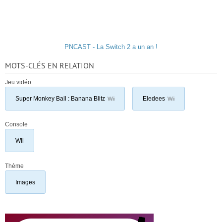
PNCAST - La Switch 2 a un an !
MOTS-CLÉS EN RELATION
Jeu vidéo
Super Monkey Ball : Banana Blitz
Eledees
Wii
Wii
Console
Wii
Thème
Images