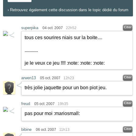
›
Retrouvez également cette discussion dans le topic dédié du forum
Citer
superpika
04 oct. 2007
22h52
tous ces sourires niais sur la boite....
...........
je le veux ce jeu !!!!
:note:
:note:
:note:
Citer
arwen13
05 oct. 2007
12h23
très jolie jaquette pour un bon piot jeu.
Citer
freud
05 oct. 2007
19h35
pas pour moi
:mariosmall:
Citer
bibine
06 oct. 2007
11h13