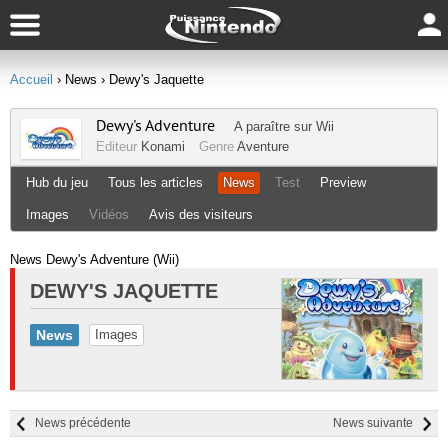
Accueil
› News
› Dewy's Jaquette
Dewy's Adventure
A paraître sur
Wii
Editeur
Konami
Genre
Aventure
Hub du jeu
Tous les articles
News
Test
Preview
Images
Vidéos
Avis des visiteurs
News Dewy's Adventure (Wii)
DEWY'S JAQUETTE
News
Images
News précédente
News suivante