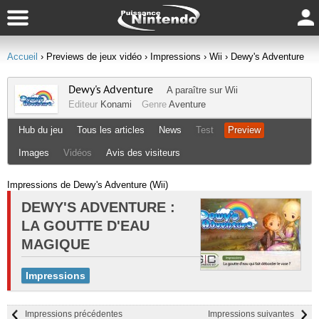
Accueil
› Previews de jeux vidéo
› Impressions
› Wii
› Dewy's Adventure
Dewy's Adventure
A paraître sur
Wii
Editeur
Konami
Genre
Aventure
Hub du jeu
Tous les articles
News
Test
Preview
Images
Vidéos
Avis des visiteurs
Impressions de Dewy's Adventure (Wii)
DEWY'S ADVENTURE :
LA GOUTTE D'EAU
MAGIQUE
Impressions
Impressions précédentes
Impressions suivantes