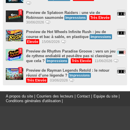
Preview de Splatoon Raiders : une vie de
Robinson saumonée
Impressions
Très Elevée
30/06/2026
Preview de Hot Wheels Infinite Rush : jeu de
course et bac à sable, en plastique
Impressions
Elevée
15/06/2026
Preview de Rhythm Paradise Groove : vers un jeu
de rythme endiablé et peut-être pas si classique
que cela ?
Impressions
Très Elevée
11/06/2026
Preview de Rayman Legends Retold : le retour
réussi d’une légende ?
Impressions
Très Elevée
03/06/2026
A propos du site
|
Courriers des lecteurs
|
Contact
|
Equipe du site
|
Conditions générales d'utilisation
|