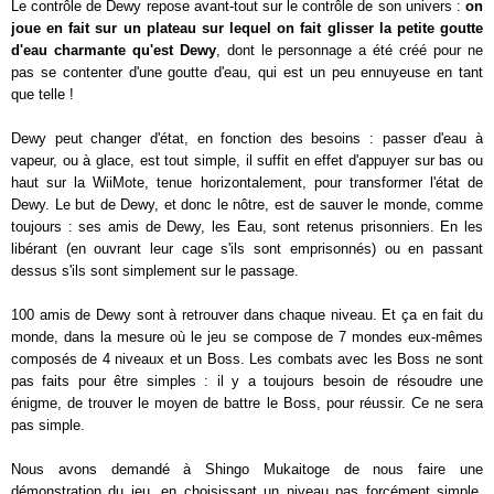
Le contrôle de Dewy repose avant-tout sur le contrôle de son univers :
on
joue en fait sur un plateau sur lequel on fait glisser la petite goutte
d'eau charmante qu'est Dewy
, dont le personnage a été créé pour ne
pas se contenter d'une goutte d'eau, qui est un peu ennuyeuse en tant
que telle !
Dewy peut changer d'état, en fonction des besoins : passer d'eau à
vapeur, ou à glace, est tout simple, il suffit en effet d'appuyer sur bas ou
haut sur la WiiMote, tenue horizontalement, pour transformer l'état de
Dewy. Le but de Dewy, et donc le nôtre, est de sauver le monde, comme
toujours : ses amis de Dewy, les Eau, sont retenus prisonniers. En les
libérant (en ouvrant leur cage s'ils sont emprisonnés) ou en passant
dessus s'ils sont simplement sur le passage.
100 amis de Dewy sont à retrouver dans chaque niveau. Et ça en fait du
monde, dans la mesure où le jeu se compose de 7 mondes eux-mêmes
composés de 4 niveaux et un Boss. Les combats avec les Boss ne sont
pas faits pour être simples : il y a toujours besoin de résoudre une
énigme, de trouver le moyen de battre le Boss, pour réussir. Ce ne sera
pas simple.
Nous avons demandé à Shingo Mukaitoge de nous faire une
démonstration du jeu, en choisissant un niveau pas forcément simple,