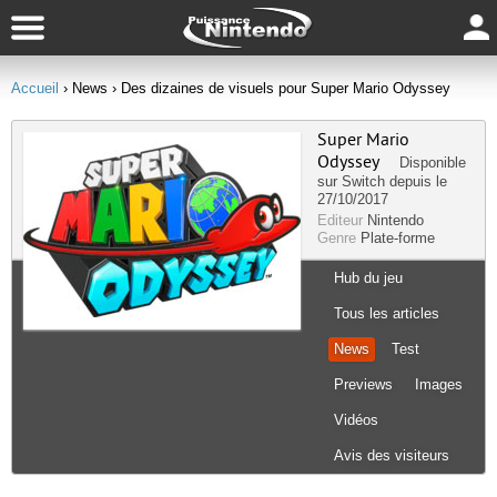
Accueil
› News
› Des dizaines de visuels pour Super Mario Odyssey
Super Mario
Odyssey
Disponible
sur
Switch
depuis le
27/10/2017
Editeur
Nintendo
Genre
Plate-forme
Hub du jeu
Tous les articles
News
Test
Previews
Images
Vidéos
Avis des visiteurs