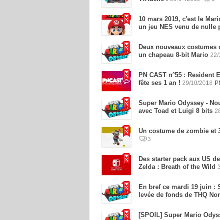
10 mars 2019, c'est le Ma
un jeu NES venu de nulle 
Deux nouveaux costumes d
un chapeau 8-bit Mario
22/
PN CAST n°55 : Resident Ev
fête ses 1 an !
29/10/2018
P
Super Mario Odyssey - Nou
avec Toad et Luigi 8 bits
2
Un costume de zombie et 3
3
Des starter pack aux US d
Zelda : Breath of the Wild
En bref ce mardi 19 juin :
levée de fonds de THQ Nor
[SPOIL] Super Mario Odyss