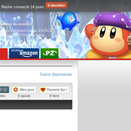
Rester connecté 14 jours
pulaires du moment
aiders
,
Pokémon (saga)
,
EA FC27
,
witch 2
,
LEGO Donkey Kong
Suivre @pnintendo
Mes jeux
Devenir fan !
otes
9
ajouts
9
fans