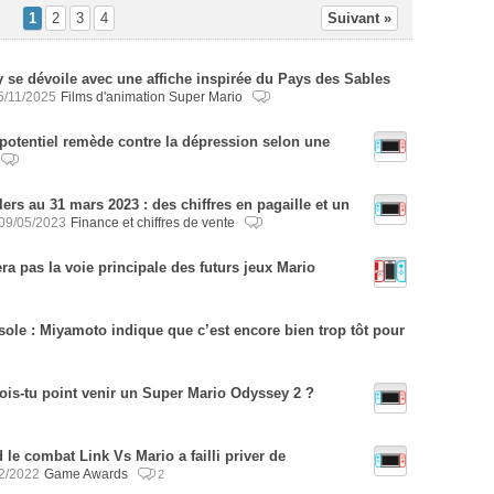
1
2
3
4
Suivant »
 se dévoile avec une affiche inspirée du Pays des Sables
5/11/2025
Films d'animation Super Mario
potentiel remède contre la dépression selon une
lers au 31 mars 2023 : des chiffres en pagaille et un
09/05/2023
Finance et chiffres de vente
ra pas la voie principale des futurs jeux Mario
ole : Miyamoto indique que c’est encore bien trop tôt pour
is-tu point venir un Super Mario Odyssey 2 ?
e combat Link Vs Mario a failli priver de
2/2022
Game Awards
2