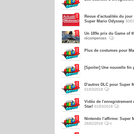
Revue d'actualités du jou
Super Mario Odyssey
30/0
Un 189e prix du Game of th
récompenses
Plus de costumes pour Ma
[Spoiler] Une nouvelle fi
D'autres DLC pour Super Ma
01/03/2018
Vidéo de l'enregistrement
Star!
01/03/2018
Nintendo l'affirme: Super 
26/02/2018
4