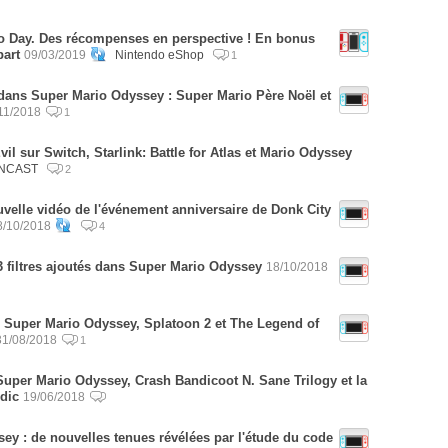
rio Day. Des récompenses en perspective ! En bonus
part
09/03/2019
Nintendo eShop
1
ans Super Mario Odyssey : Super Mario Père Noël et
11/2018
1
il sur Switch, Starlink: Battle for Atlas et Mario Odyssey
NCAST
2
velle vidéo de l'événement anniversaire de Donk City
8/10/2018
4
 filtres ajoutés dans Super Mario Odyssey
18/10/2018
e Super Mario Odyssey, Splatoon 2 et The Legend of
31/08/2018
1
 Super Mario Odyssey, Crash Bandicoot N. Sane Trilogy et la
dic
19/06/2018
ey : de nouvelles tenues révélées par l'étude du code