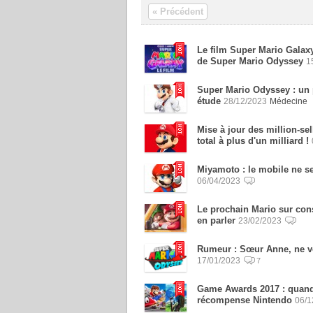
« Précédent
Le film Super Mario Galaxy
de Super Mario Odyssey
1
Super Mario Odyssey : un 
étude
28/12/2023
Médecine
Mise à jour des million-sel
total à plus d'un milliard !
Miyamoto : le mobile ne se
06/04/2023
Le prochain Mario sur cons
en parler
23/02/2023
Rumeur : Sœur Anne, ne vo
17/01/2023
7
Game Awards 2017 : quand l
récompense Nintendo
06/1