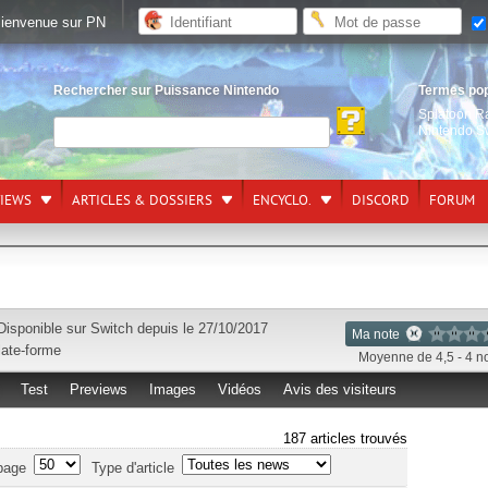
ienvenue sur PN
Rechercher sur Puissance Nintendo
Termes po
Splatoon R
Nintendo S
VIEWS
ARTICLES & DOSSIERS
ENCYCLO.
DISCORD
FORUM
Disponible sur
Switch
depuis le 27/10/2017
Ma note
late-forme
Moyenne de 4,5 - 4 n
Test
Previews
Images
Vidéos
Avis des visiteurs
187 articles trouvés
page
Type d'article