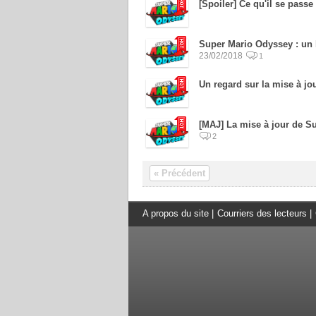
[Spoiler] Ce qu'il se passe 
Super Mario Odyssey : un b
23/02/2018
1
Un regard sur la mise à jo
[MAJ] La mise à jour de S
2
« Précédent
A propos du site
|
Courriers des lecteurs
|