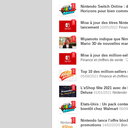
Nintendo Switch Online : 
Horizons pour bien comm
Mise à jour des titres Nin
lancement
10/05/2022
Finan
Miyamoto indique que Ninte
Mario 3D de nouvelles man
Mise à jour des million-se
Finance et chiffres de vente
Top 10 des million-sellers 
05/08/2021
Finance et chiffre
L'eShop fête 2021 avec de 
Deluxe
01/01/2021
Nintendo 
Etats-Unis : Un pack cont
bientôt chez Walmart
06/09
Nintendo lance l'offre blo
promotions
14/02/2020
Bon 