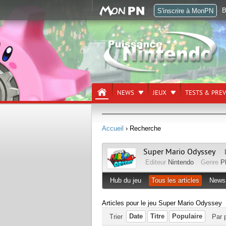
B
S'inscrire à MonPN
NEWS
JEUX
TESTS & PRE
Accueil
› Recherche
Super Mario Odyssey
Editeur
Nintendo
Genre
P
Hub du jeu
Tous les articles
News
Articles pour le jeu Super Mario Odyssey
Date
Titre
Populaire
Trier
Par 