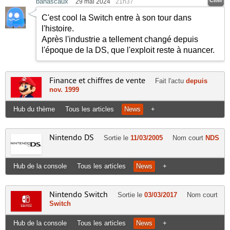
bahascaux
29 mai 2024
21h37
C'est cool la Switch entre à son tour dans
l'histoire.
Après l'industrie a tellement changé depuis
l'époque de la DS, que l'exploit reste à nuancer.
Finance et chiffres de vente
Fait l'actu
depuis
nov. 1999
Hub du thème
Tous les articles
News
+
Nintendo DS
Sortie le
11/03/2005
Nom court
NDS
Hub de la console
Tous les articles
News
+
Nintendo Switch
Sortie le
03/03/2017
Nom court
Switch
Hub de la console
Tous les articles
News
+