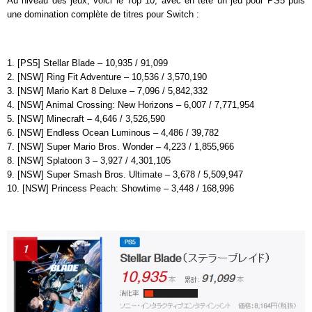
Au niveau des jeux, voici le Top 10, avec en tête un jeu pour PS5 puis
une domination complète de titres pour Switch :
1. [PS5] Stellar Blade – 10,935 / 91,099
2. [NSW] Ring Fit Adventure – 10,536 / 3,570,190
3. [NSW] Mario Kart 8 Deluxe – 7,096 / 5,842,332
4. [NSW] Animal Crossing: New Horizons – 6,007 / 7,771,954
5. [NSW] Minecraft – 4,646 / 3,526,590
6. [NSW] Endless Ocean Luminous – 4,486 / 39,782
7. [NSW] Super Mario Bros. Wonder – 4,223 / 1,855,966
8. [NSW] Splatoon 3 – 3,927 / 4,301,105
9. [NSW] Super Smash Bros. Ultimate – 3,678 / 5,509,947
10. [NSW] Princess Peach: Showtime – 3,448 / 168,996