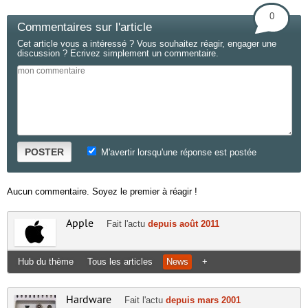
0
Commentaires sur l'article
Cet article vous a intéressé ? Vous souhaitez réagir, engager une
discussion ? Ecrivez simplement un commentaire.
POSTER
M'avertir lorsqu'une réponse est postée
Aucun commentaire. Soyez le premier à réagir !
Apple
Fait l'actu
depuis août 2011
Hub du thème
Tous les articles
News
+
Hardware
Fait l'actu
depuis mars 2001