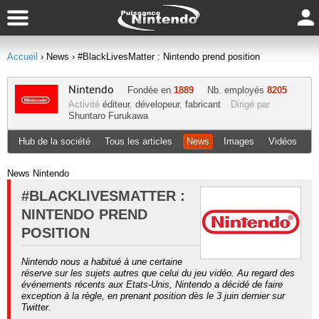
Accueil
› News
› #BlackLivesMatter : Nintendo prend position
Nintendo
Fondée en
1889
Nb. employés
8205
Activité
éditeur
,
dévelopeur
,
fabricant
Dirigé par
Shuntaro Furukawa
Hub de la société
Tous les articles
News
Images
Vidéos
News Nintendo
#BLACKLIVESMATTER :
NINTENDO PREND
POSITION
Nintendo nous a habitué à une certaine
réserve sur les sujets autres que celui du jeu vidéo. Au regard des
événements récents aux Etats-Unis, Nintendo a décidé de faire
exception à la règle, en prenant position dès le 3 juin dernier sur
Twitter.