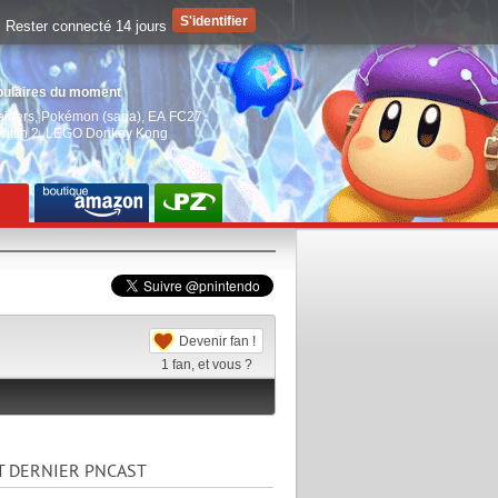
Rester connecté 14 jours
pulaires du moment
aiders
,
Pokémon (saga)
,
EA FC27
,
witch 2
,
LEGO Donkey Kong
Devenir fan !
1
fan, et vous ?
T DERNIER PNCAST