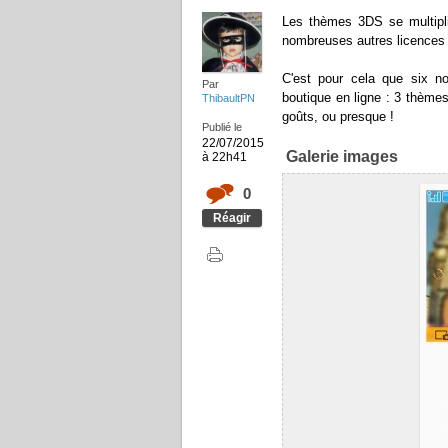
Les thèmes 3DS se multipl
nombreuses autres licences o
C'est pour cela que six n
Par
boutique en ligne : 3 thèmes
ThibaultPN
goûts, ou presque !
Publié le
22/07/2015
Galerie images
à 22h41
0
Réagir