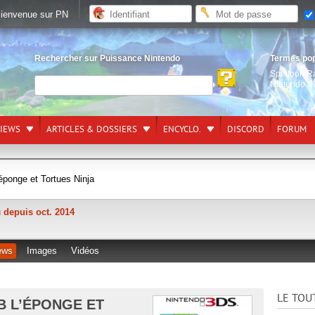
ienvenue sur PN
Rechercher sur Puissance Nintendo
Termes po
Splatoon R
Nintendo S
VIEWS
ARTICLES & DOSSIERS
ENCYCLO.
DISCORD
FORUM
ponge et Tortues Ninja
u
depuis oct. 2014
ews
Images
Vidéos
LE TOU
B L’ÉPONGE ET