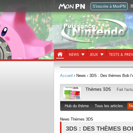
B
S'inscrire à MonPN
NEWS
JEUX
TESTS & PRE
Accueil
› News
› 3DS : Des thèmes Bob l’é
Thèmes 3DS
Fait l'act
Hub du thème
Tous les articles
N
News Thèmes 3DS
3DS : DES THÈMES BO