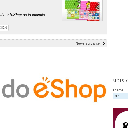
és à l'eShop de la console
 3DS
News suivante
MOTS-C
Thème
Nintend