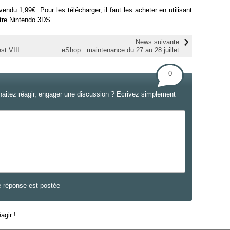
du 1,99€. Pour les télécharger, il faut les acheter en utilisant
otre Nintendo 3DS.
News suivante
st VIII
eShop : maintenance du 27 au 28 juillet
0
haitez réagir, engager une discussion ? Ecrivez simplement
e réponse est postée
agir !