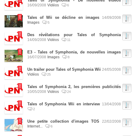
Tales of Symphonia - De nouvelles vidéos
16/09/2008
Vidéos
6
Tales of Wii se décline en images
14/09/2008
Images
5
Des révélations pour Tales of Symphonia
14/09/2008
Vidéos
11
E3 - Tales of Symphonia, de nouvelles images
16/07/2008
Images
8
Un trailer pour Tales of Symphonia Wii
24/05/2008
Vidéos
25
Tales of Symphonia 2, les premières publicités
10/05/2008
Vidéos
24
Tales of Symphonia Wii en interview
13/04/2008
2
Une petite collection d'images TOS
22/02/2008
Internet...
6