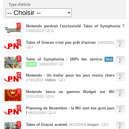
Type d'article
Nintendo perdrait l'exclusivité Tales of Symphonia ?
13/05/2013
15
Tales of Graces n'est pas prêt d'arriver
11/02/2011
9
Tales of Symphonia : 100% fan service
Test
14/20
10/03/2010
Nintendo : Un trailer pour les jeux moins chers
27/01/2010
Vidéos
3
Nintendo lance sa gamme Budget sur Wii
21/01/2010
93
Planning de Novembre : la Wii sort ses gros jeux
!
06/11/2009
13
Tales of Graces scanné
28/10/2009
Images
3