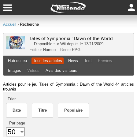
Accueil
› Recherche
Tales of Symphonia : Dawn of the World
Disponible sur
Wii
depuis le 13/11/2009
Editeur
Namco
Genre
RPG
Hub du jeu
Tous les articles
News
Test
Preview
Images
Vidéos
Avis des visiteurs
Articles pour le jeu Tales of Symphonia : Dawn of the World
44 articles
trouvés
Trier
Date
Titre
Populaire
Par page