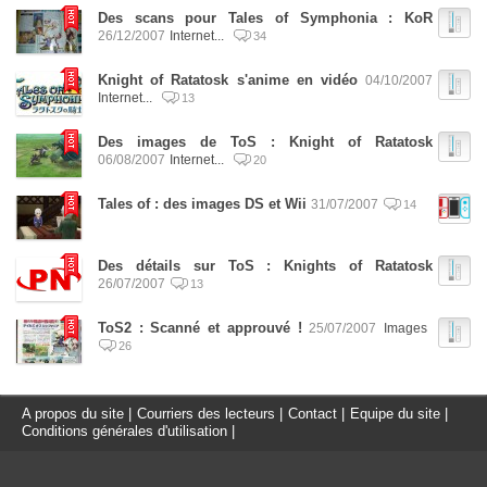
Des scans pour Tales of Symphonia : KoR
26/12/2007
Internet...
34
Knight of Ratatosk s'anime en vidéo
04/10/2007
Internet...
13
Des images de ToS : Knight of Ratatosk
06/08/2007
Internet...
20
Tales of : des images DS et Wii
31/07/2007
14
Des détails sur ToS : Knights of Ratatosk
26/07/2007
13
ToS2 : Scanné et approuvé !
25/07/2007
Images
26
A propos du site
|
Courriers des lecteurs
|
Contact
|
Equipe du site
|
Conditions générales d'utilisation
|