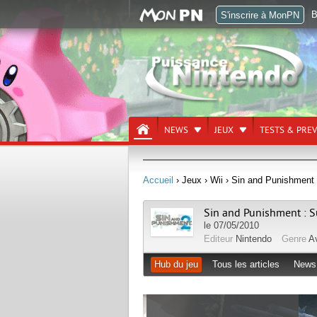
B
S'inscrire à MonPN
NEWS
JEUX
TESTS & PRE
Accueil
› Jeux
› Wii
› Sin and Punishment 
Sin and Punishment : S
le 07/05/2010
Editeur
Nintendo
Genre
A
Hub du jeu
Tous les articles
News