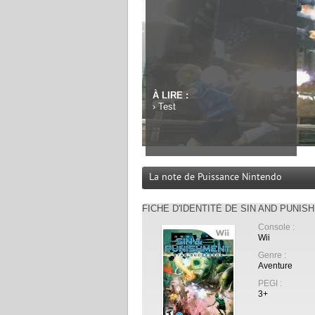
À LIRE :
›
Test
La note de Puissance Nintendo
FICHE D'IDENTITÉ DE SIN AND PUNI
Console :
Wii
Genre :
Aventure
PEGI :
3+