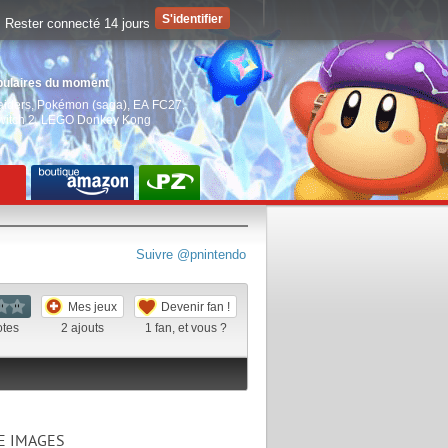
Rester connecté 14 jours
pulaires du moment
aiders
,
Pokémon (saga)
,
EA FC27
,
witch 2
,
LEGO Donkey Kong
Suivre @pnintendo
Mes jeux
Devenir fan !
otes
2
ajouts
1
fan, et vous ?
E IMAGES