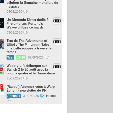
célébrer la Semaine mondiale de
l’espace
04/08/2026
Un Nintendo Direct dédié à
Fire emblem: Fortune's
Weave diffusé ce mardi
03/08/2026
Test de The Adventures of
Elliot : The Millenium Tales,
une belle épopée à travers le
temps
Test
16/20
03/08/2026
Wobbly Life débarque sur
Switch 2 le 20 août avec la
coop à quatre et le GameShare
31/07/2026
[Rappel] Abonnez-vous à Warp
Zone, la newsletter de PN
Annonce
31/07/2026
Internet
1