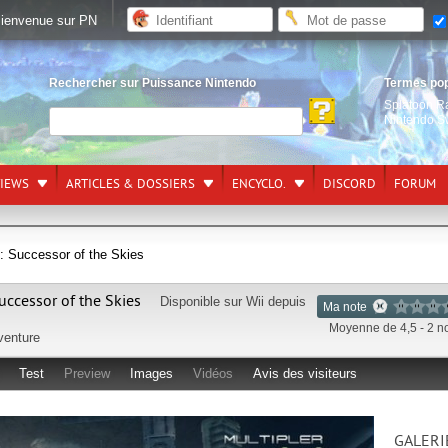
ienvenue sur PN
Rechercher sur Puissance Nintendo
Termes po
Splatoon R
Nintendo S
VIEWS
ARTICLES & DOSSIERS
ENCYCLO.
DISCORD
FORUM
: Successor of the Skies
uccessor of the Skies
Disponible sur
Wii
depuis
Ma note
Moyenne de 4,5 - 2 n
venture
Test
Preview
Images
Vidéos
Avis des visiteurs
GALERI