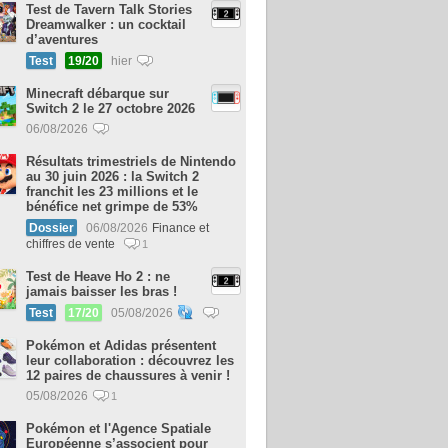
Test de Tavern Talk Stories
Dreamwalker : un cocktail
d’aventures
Test
19/20
hier
Minecraft débarque sur
Switch 2 le 27 octobre 2026
06/08/2026
Résultats trimestriels de Nintendo
au 30 juin 2026 : la Switch 2
franchit les 23 millions et le
bénéfice net grimpe de 53%
Dossier
06/08/2026
Finance et
chiffres de vente
1
Test de Heave Ho 2 : ne
jamais baisser les bras !
Test
17/20
05/08/2026
Pokémon et Adidas présentent
leur collaboration : découvrez les
12 paires de chaussures à venir !
05/08/2026
1
Pokémon et l'Agence Spatiale
Européenne s’associent pour