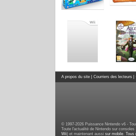
A propos du site
|
Courriers des lecteurs
|
© 1997-2026 Puissance Nintendo v6 - Tous
Toute l'actualité de Nintendo sur consoles 
Wii
) et maintenant aussi
sur mobile
.
Tous 