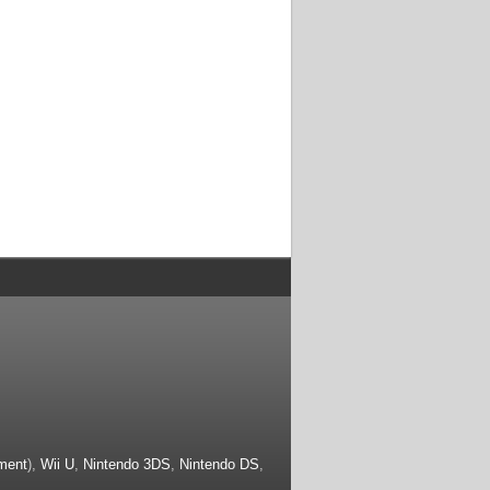
ment
),
Wii U
,
Nintendo 3DS
,
Nintendo DS
,