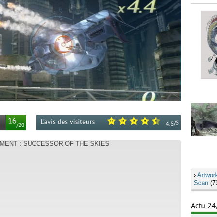
16
L'avis des visiteurs
/
5
4.5
/
20
SHMENT : SUCCESSOR OF THE SKIES
›
Artwor
Scan
(7
Actu 24