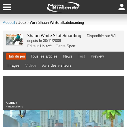
Accueil
› Jeux
› Wii
› Shaun White Skateboarding
Shaun White Skateboarding
Disponible sur
Wii
depuis le 30/11/2009
Editeur
Ubisoft
Genre
Sport
Hub du jeu
Tous les articles
News
Test
Preview
Images
Vidéos
Avis des visiteurs
À LIRE :
›
Impressions