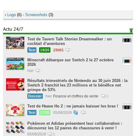
›
Logo
(6) -
Screenshots
(3)
Actu 24/7
Test de Tavern Talk Stories Dreamwalker : un
cocktail d’aventures
Test
19/20
15h01
Minecraft débarque sur Switch 2 le 27 octobre
2026
hier
Résultats trimestriels de Nintendo au 30 juin 2026 : la
Switch 2 franchit les 23 millions et le bénéfice net
grimpe de 53%
Dossier
hier
Finance et chiffres de vente
1
Test de Heave Ho 2 : ne jamais baisser les bras !
Test
17/20
05/08/2026
Pokémon et Adidas présentent leur collaboration :
découvrez les 12 paires de chaussures à venir !
05/08/2026
1