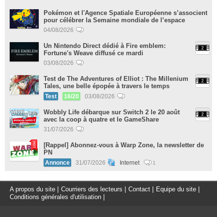
Pokémon et l'Agence Spatiale Européenne s’associent
pour célébrer la Semaine mondiale de l’espace
04/08/2026
Un Nintendo Direct dédié à Fire emblem:
Fortune's Weave diffusé ce mardi
03/08/2026
Test de The Adventures of Elliot : The Millenium
Tales, une belle épopée à travers le temps
Test
16/20
03/08/2026
Wobbly Life débarque sur Switch 2 le 20 août
avec la coop à quatre et le GameShare
31/07/2026
[Rappel] Abonnez-vous à Warp Zone, la newsletter de
PN
Annonce
31/07/2026
Internet
1
A propos du site
|
Courriers des lecteurs
|
Contact
|
Equipe du site
|
Conditions générales d'utilisation
|