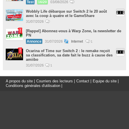
Test
16/20
03/08/2026
Wobbly Life débarque sur Switch 2 le 20 août
avec la coop à quatre et le GameShare
31/07/2026
[Rappel] Abonnez-vous à Warp Zone, la newsletter de
PN
Annonce
31/07/2026
Internet
1
Ocarina of Time sur Switch 2 : le remake reçoit
sa classification, sa date fait le buzz à cause des
amiibo
31/07/2026
1
A propos du site
|
Courriers des lecteurs
|
Contact
|
Equipe du site
|
Conditions générales d'utilisation
|