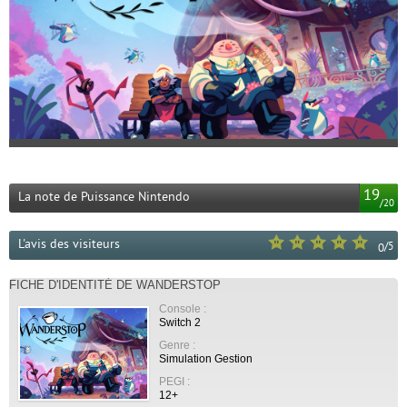
19
La note de Puissance Nintendo
/
20
L'avis des visiteurs
/
5
0
FICHE D'IDENTITÉ DE WANDERSTOP
Console :
Switch 2
Genre :
Simulation Gestion
PEGI :
12+