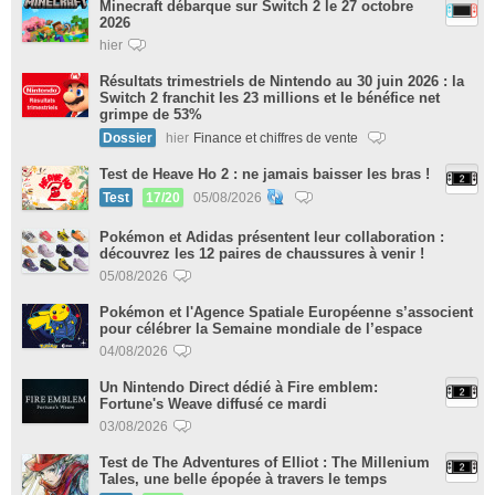
Minecraft débarque sur Switch 2 le 27 octobre
2026
hier
Résultats trimestriels de Nintendo au 30 juin 2026 : la
Switch 2 franchit les 23 millions et le bénéfice net
grimpe de 53%
Dossier
hier
Finance et chiffres de vente
Test de Heave Ho 2 : ne jamais baisser les bras !
Test
17/20
05/08/2026
Pokémon et Adidas présentent leur collaboration :
découvrez les 12 paires de chaussures à venir !
05/08/2026
Pokémon et l'Agence Spatiale Européenne s’associent
pour célébrer la Semaine mondiale de l’espace
04/08/2026
Un Nintendo Direct dédié à Fire emblem:
Fortune's Weave diffusé ce mardi
03/08/2026
Test de The Adventures of Elliot : The Millenium
Tales, une belle épopée à travers le temps