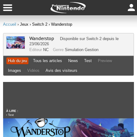
Accueil
› Jeux
› Switch 2
› Wanderstop
Wanderstop
Disponible sur
Switch 2
depuis le
23/06/2026
Editeur
NC
Genre
Simulation Gestion
Hub du jeu
Tous les articles
News
Test
Preview
Images
Vidéos
Avis des visiteurs
À LIRE :
›
Test