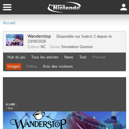
Accueil
Wanderstop
Disponible sur
Switch 2
depuis le
23/06/2026
Editeur
NC
Genre
Simulation Gestion
Hub du jeu
Tous les articles
News
Test
Preview
Images
Vidéos
Avis des visiteurs
À LIRE :
›
Test