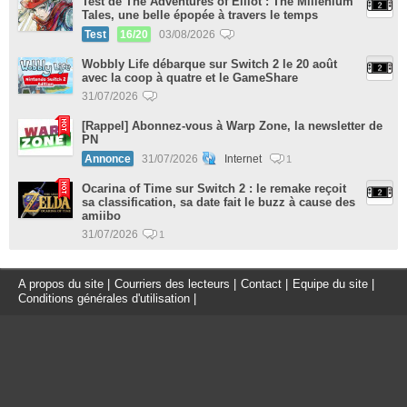
Test de The Adventures of Elliot : The Millenium
Tales, une belle épopée à travers le temps
Test
16/20
03/08/2026
Wobbly Life débarque sur Switch 2 le 20 août
avec la coop à quatre et le GameShare
31/07/2026
[Rappel] Abonnez-vous à Warp Zone, la newsletter de
PN
Annonce
31/07/2026
Internet
1
Ocarina of Time sur Switch 2 : le remake reçoit
sa classification, sa date fait le buzz à cause des
amiibo
31/07/2026
1
A propos du site
|
Courriers des lecteurs
|
Contact
|
Equipe du site
|
Conditions générales d'utilisation
|