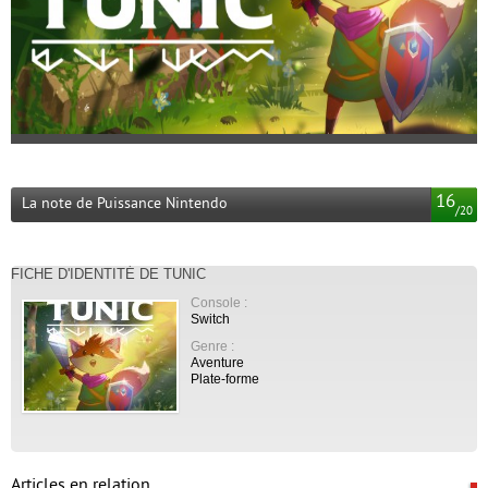
16
La note de Puissance Nintendo
/
20
FICHE D'IDENTITÉ DE TUNIC
Console :
Switch
Genre :
Aventure
Plate-forme
Articles en relation