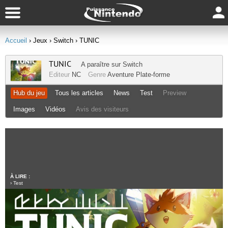
Accueil
› Jeux
› Switch
› TUNIC
TUNIC
A paraître sur
Switch
Editeur
NC
Genre
Aventure
Plate-forme
Hub du jeu
Tous les articles
News
Test
Preview
Images
Vidéos
Avis des visiteurs
À LIRE :
›
Test