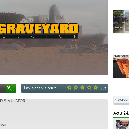
9
L'avis des visiteurs
/
5
0
/
20
›
Screen
RD SIMULATOR
Actu 24
tion