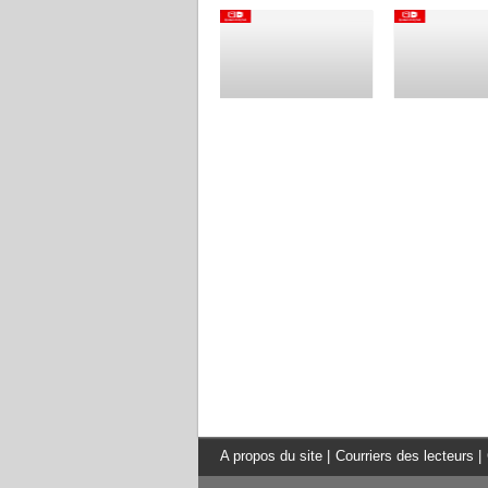
A propos du site
|
Courriers des lecteurs
|