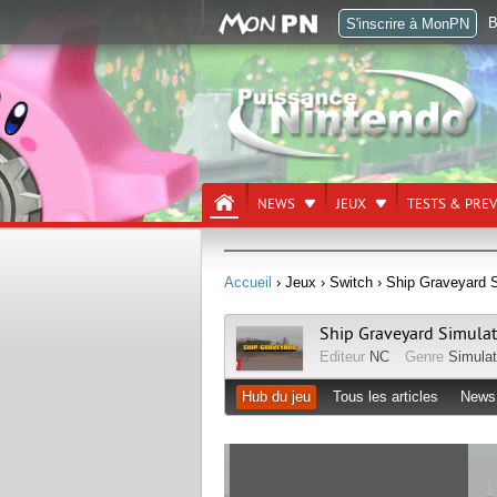
B
S'inscrire à MonPN
NEWS
JEUX
TESTS & PRE
Accueil
› Jeux
› Switch
› Ship Graveyard S
Ship Graveyard Simulat
Editeur
NC
Genre
Simulat
Hub du jeu
Tous les articles
News