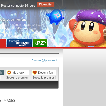
Rester connecté 14 jours
pulaires du moment
aiders
,
Pokémon (saga)
,
EA FC27
,
witch 2
,
LEGO Donkey Kong
Suivre @pnintendo
Mes jeux
Devenir fan !
!
Soyez le premier !
Soyez le premier !
E IMAGES