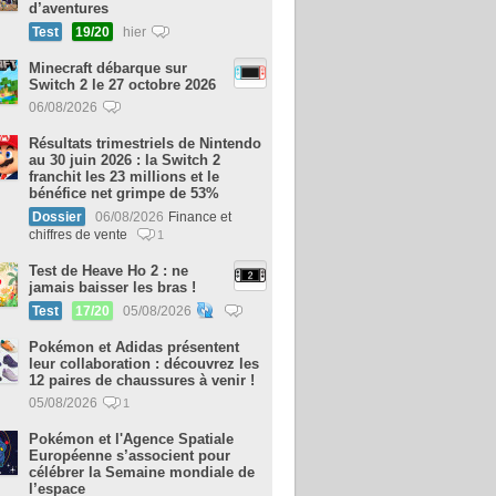
d’aventures
Test
19/20
hier
Minecraft débarque sur
Switch 2 le 27 octobre 2026
06/08/2026
Résultats trimestriels de Nintendo
au 30 juin 2026 : la Switch 2
franchit les 23 millions et le
bénéfice net grimpe de 53%
Dossier
06/08/2026
Finance et
chiffres de vente
1
Test de Heave Ho 2 : ne
jamais baisser les bras !
Test
17/20
05/08/2026
Pokémon et Adidas présentent
leur collaboration : découvrez les
12 paires de chaussures à venir !
05/08/2026
1
Pokémon et l'Agence Spatiale
Européenne s’associent pour
célébrer la Semaine mondiale de
l’espace