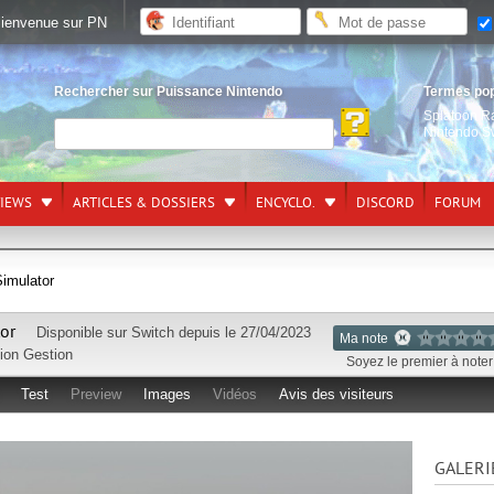
ienvenue sur PN
Rechercher sur Puissance Nintendo
Termes po
Splatoon R
Nintendo S
VIEWS
ARTICLES & DOSSIERS
ENCYCLO.
DISCORD
FORUM
imulator
or
Disponible sur
Switch
depuis le 27/04/2023
Ma note
ion Gestion
Soyez le premier à noter 
Test
Preview
Images
Vidéos
Avis des visiteurs
GALERI