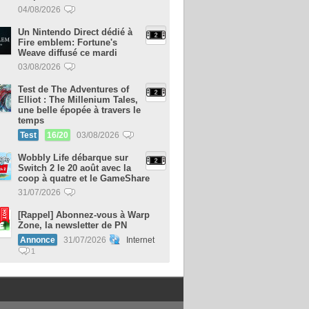
04/08/2026
Un Nintendo Direct dédié à
Fire emblem: Fortune's
Weave diffusé ce mardi
03/08/2026
Test de The Adventures of
Elliot : The Millenium Tales,
une belle épopée à travers le
temps
Test
16/20
03/08/2026
Wobbly Life débarque sur
Switch 2 le 20 août avec la
coop à quatre et le GameShare
31/07/2026
[Rappel] Abonnez-vous à Warp
Zone, la newsletter de PN
Annonce
31/07/2026
Internet
1