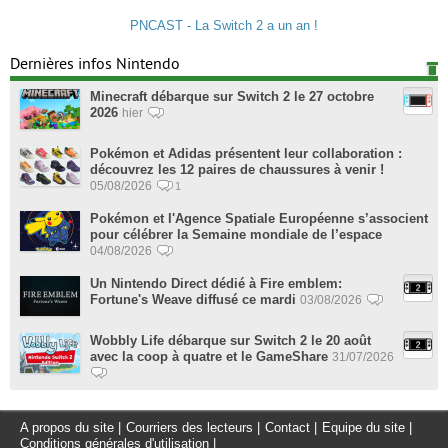
PNCAST - La Switch 2 a un an !
Dernières infos Nintendo
Minecraft débarque sur Switch 2 le 27 octobre
2026
hier
Pokémon et Adidas présentent leur collaboration :
découvrez les 12 paires de chaussures à venir !
05/08/2026
1
Pokémon et l'Agence Spatiale Européenne s’associent
pour célébrer la Semaine mondiale de l’espace
04/08/2026
Un Nintendo Direct dédié à Fire emblem:
Fortune's Weave diffusé ce mardi
03/08/2026
Wobbly Life débarque sur Switch 2 le 20 août
avec la coop à quatre et le GameShare
31/07/2026
A propos du site
|
Courriers des lecteurs
|
Contact
|
Equipe du site
|
Conditions générales d'utilisation
|