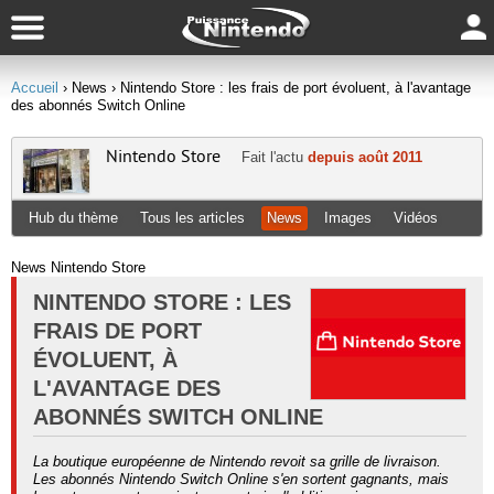
Accueil
› News
› Nintendo Store : les frais de port évoluent, à l'avantage
des abonnés Switch Online
Nintendo Store
Fait l'actu
depuis août 2011
Hub du thème
Tous les articles
News
Images
Vidéos
News Nintendo Store
NINTENDO STORE : LES
FRAIS DE PORT
ÉVOLUENT, À
L'AVANTAGE DES
ABONNÉS SWITCH ONLINE
La boutique européenne de Nintendo revoit sa grille de livraison.
Les abonnés Nintendo Switch Online s'en sortent gagnants, mais