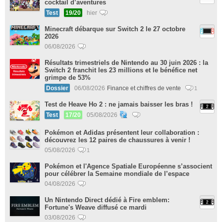
cocktail d’aventures
Test
19/20
hier
Minecraft débarque sur Switch 2 le 27 octobre
2026
06/08/2026
Résultats trimestriels de Nintendo au 30 juin 2026 : la
Switch 2 franchit les 23 millions et le bénéfice net
grimpe de 53%
Dossier
06/08/2026
Finance et chiffres de vente
1
Test de Heave Ho 2 : ne jamais baisser les bras !
Test
17/20
05/08/2026
Pokémon et Adidas présentent leur collaboration :
découvrez les 12 paires de chaussures à venir !
05/08/2026
1
Pokémon et l'Agence Spatiale Européenne s’associent
pour célébrer la Semaine mondiale de l’espace
04/08/2026
Un Nintendo Direct dédié à Fire emblem:
Fortune's Weave diffusé ce mardi
03/08/2026