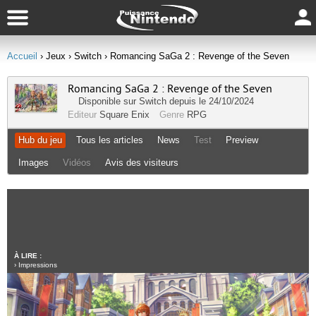
Accueil
› Jeux
› Switch
› Romancing SaGa 2 : Revenge of the Seven
Romancing SaGa 2 : Revenge of the Seven
Disponible sur
Switch
depuis le 24/10/2024
Editeur
Square Enix
Genre
RPG
Hub du jeu
Tous les articles
News
Test
Preview
Images
Vidéos
Avis des visiteurs
À LIRE :
›
Impressions