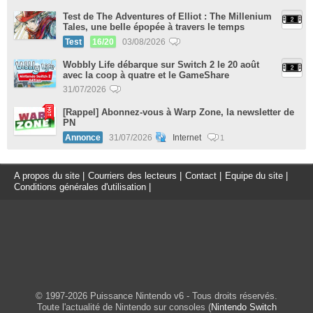
Test de The Adventures of Elliot : The Millenium
Tales, une belle épopée à travers le temps
Test
16/20
03/08/2026
Wobbly Life débarque sur Switch 2 le 20 août
avec la coop à quatre et le GameShare
31/07/2026
[Rappel] Abonnez-vous à Warp Zone, la newsletter de
PN
Annonce
31/07/2026
Internet
1
A propos du site
|
Courriers des lecteurs
|
Contact
|
Equipe du site
|
Conditions générales d'utilisation
|
© 1997-2026 Puissance Nintendo v6 - Tous droits réservés.
Toute l'actualité de Nintendo sur consoles (
Nintendo Switch