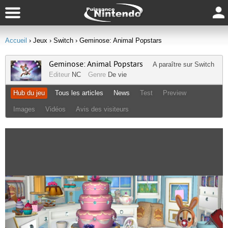
Accueil
› Jeux
› Switch
› Geminose: Animal Popstars
Geminose: Animal Popstars
A paraître sur
Switch
Editeur
NC
Genre
De vie
Hub du jeu
Tous les articles
News
Test
Preview
Images
Vidéos
Avis des visiteurs