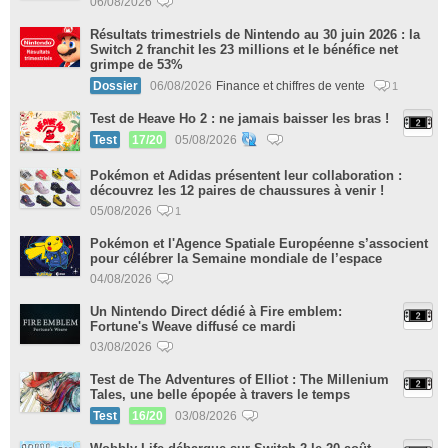
06/08/2026
Résultats trimestriels de Nintendo au 30 juin 2026 : la
Switch 2 franchit les 23 millions et le bénéfice net
grimpe de 53%
Dossier
06/08/2026
Finance et chiffres de vente
1
Test de Heave Ho 2 : ne jamais baisser les bras !
Test
17/20
05/08/2026
Pokémon et Adidas présentent leur collaboration :
découvrez les 12 paires de chaussures à venir !
05/08/2026
1
Pokémon et l'Agence Spatiale Européenne s’associent
pour célébrer la Semaine mondiale de l’espace
04/08/2026
Un Nintendo Direct dédié à Fire emblem:
Fortune's Weave diffusé ce mardi
03/08/2026
Test de The Adventures of Elliot : The Millenium
Tales, une belle épopée à travers le temps
Test
16/20
03/08/2026