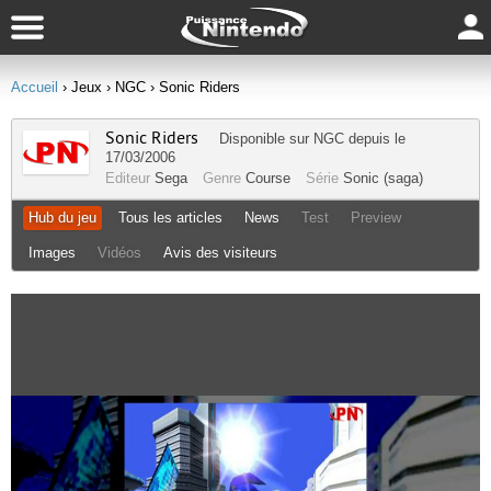
Accueil
› Jeux
› NGC
› Sonic Riders
Sonic Riders
Disponible sur
NGC
depuis le
17/03/2006
Editeur
Sega
Genre
Course
Série
Sonic (saga)
Hub du jeu
Tous les articles
News
Test
Preview
Images
Vidéos
Avis des visiteurs