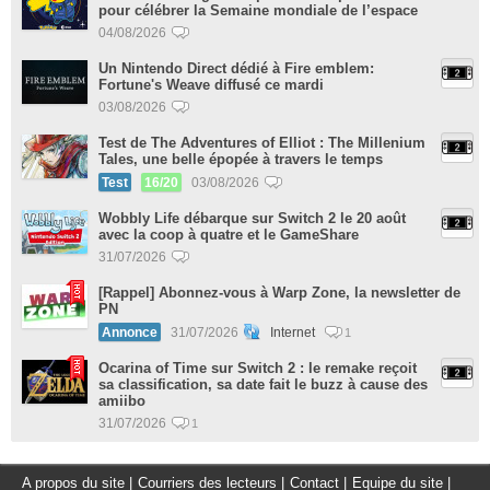
pour célébrer la Semaine mondiale de l’espace
04/08/2026
Un Nintendo Direct dédié à Fire emblem:
Fortune's Weave diffusé ce mardi
03/08/2026
Test de The Adventures of Elliot : The Millenium
Tales, une belle épopée à travers le temps
Test
16/20
03/08/2026
Wobbly Life débarque sur Switch 2 le 20 août
avec la coop à quatre et le GameShare
31/07/2026
[Rappel] Abonnez-vous à Warp Zone, la newsletter de
PN
Annonce
31/07/2026
Internet
1
Ocarina of Time sur Switch 2 : le remake reçoit
sa classification, sa date fait le buzz à cause des
amiibo
31/07/2026
1
A propos du site
|
Courriers des lecteurs
|
Contact
|
Equipe du site
|