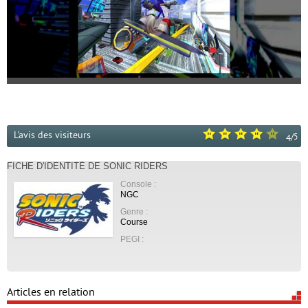
L'avis des visiteurs
/
5
4
FICHE D'IDENTITÉ DE SONIC RIDERS
Console :
NGC
Genre :
Course
PEGI :
Articles en relation