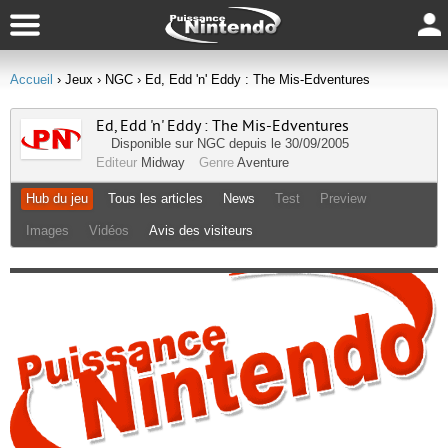
Accueil
› Jeux
› NGC
› Ed, Edd 'n' Eddy : The Mis-Edventures
Ed, Edd 'n' Eddy : The Mis-Edventures
Disponible sur
NGC
depuis le 30/09/2005
Editeur
Midway
Genre
Aventure
Hub du jeu
Tous les articles
News
Test
Preview
Images
Vidéos
Avis des visiteurs