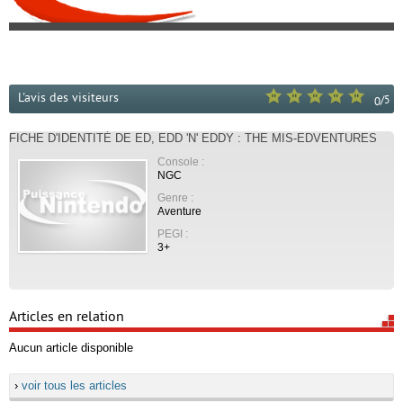
L'avis des visiteurs
/
5
0
FICHE D'IDENTITÉ DE ED, EDD 'N' EDDY : THE MIS-EDVENTURES
Console :
NGC
Genre :
Aventure
PEGI :
3+
Articles en relation
Aucun article disponible
›
voir tous les articles