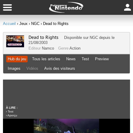
Accueil
› Jeux
› NGC
› Dead to Rights
Dead to Rights
Disponible sur
NGC
depuis le
21/08/2003
Editeur
Namco
Genre
Action
Hub du jeu
Tous les articles
News
Test
Preview
Images
Vidéos
Avis des visiteurs
À LIRE :
›
Test
›
Aperçu