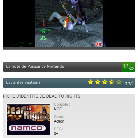
14
La note de Puissance Nintendo
/
20
L'avis des visiteurs
/
5
3.7
FICHE D'IDENTITÉ DE DEAD TO RIGHTS
Console :
NGC
Genre :
Action
PEGI :
3+