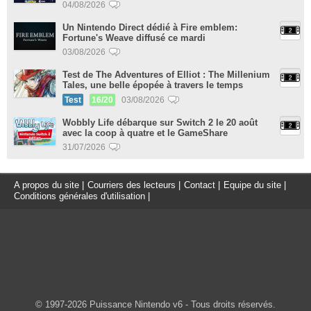
04/08/2026
Un Nintendo Direct dédié à Fire emblem:
Fortune's Weave diffusé ce mardi
03/08/2026
Test de The Adventures of Elliot : The Millenium
Tales, une belle épopée à travers le temps
Test
16/20
03/08/2026
Wobbly Life débarque sur Switch 2 le 20 août
avec la coop à quatre et le GameShare
31/07/2026
A propos du site
|
Courriers des lecteurs
|
Contact
|
Equipe du site
|
Conditions générales d'utilisation
|
© 1997-2026 Puissance Nintendo v6 - Tous droits réservés.