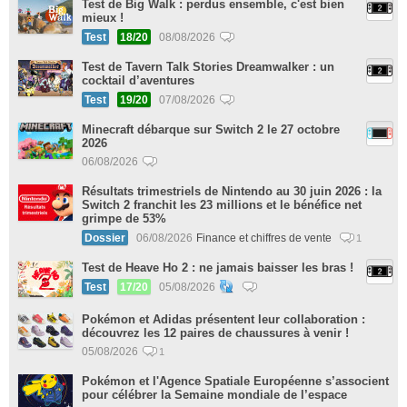
Test de Big Walk : perdus ensemble, c'est bien
mieux !
Test
18/20
08/08/2026
Test de Tavern Talk Stories Dreamwalker : un
cocktail d’aventures
Test
19/20
07/08/2026
Minecraft débarque sur Switch 2 le 27 octobre
2026
06/08/2026
Résultats trimestriels de Nintendo au 30 juin 2026 : la
Switch 2 franchit les 23 millions et le bénéfice net
grimpe de 53%
Dossier
06/08/2026
Finance et chiffres de vente
1
Test de Heave Ho 2 : ne jamais baisser les bras !
Test
17/20
05/08/2026
Pokémon et Adidas présentent leur collaboration :
découvrez les 12 paires de chaussures à venir !
05/08/2026
1
Pokémon et l'Agence Spatiale Européenne s’associent
pour célébrer la Semaine mondiale de l’espace