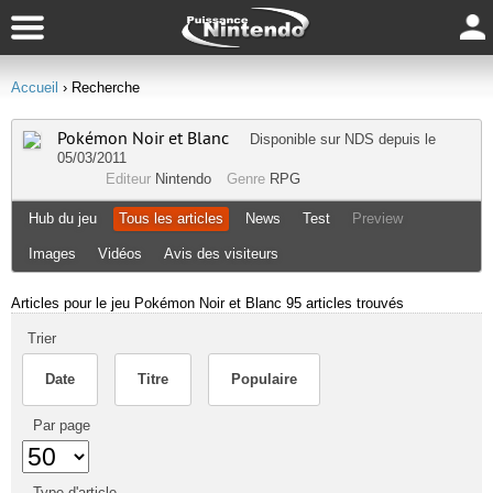
Accueil
› Recherche
Pokémon Noir et Blanc
Disponible sur
NDS
depuis le
05/03/2011
Editeur
Nintendo
Genre
RPG
Hub du jeu
Tous les articles
News
Test
Preview
Images
Vidéos
Avis des visiteurs
Articles pour le jeu Pokémon Noir et Blanc
95 articles trouvés
Trier
Date
Titre
Populaire
Par page
Type d'article