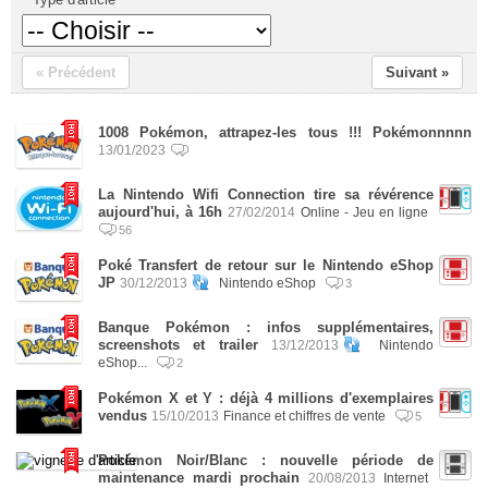
« Précédent
Suivant »
1008 Pokémon, attrapez-les tous !!! Pokémonnnnn
13/01/2023
La Nintendo Wifi Connection tire sa révérence
aujourd'hui, à 16h
27/02/2014
Online - Jeu en ligne
56
Poké Transfert de retour sur le Nintendo eShop
JP
30/12/2013
Nintendo eShop
3
Banque Pokémon : infos supplémentaires,
screenshots et trailer
13/12/2013
Nintendo
eShop...
2
Pokémon X et Y : déjà 4 millions d'exemplaires
vendus
15/10/2013
Finance et chiffres de vente
5
Pokémon Noir/Blanc : nouvelle période de
maintenance mardi prochain
20/08/2013
Internet