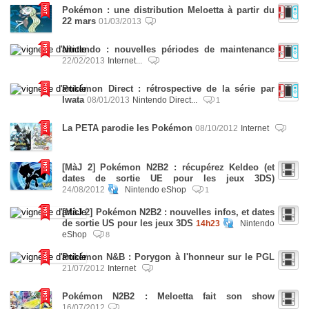
Pokémon : une distribution Meloetta à partir du
22 mars
01/03/2013
Nintendo : nouvelles périodes de maintenance
22/02/2013
Internet...
Pokémon Direct : rétrospective de la série par
Iwata
08/01/2013
Nintendo Direct...
1
La PETA parodie les Pokémon
08/10/2012
Internet
[MàJ 2] Pokémon N2B2 : récupérez Keldeo (et
dates de sortie UE pour les jeux 3DS)
24/08/2012
Nintendo eShop
1
[MàJ 2] Pokémon N2B2 : nouvelles infos, et dates
de sortie US pour les jeux 3DS
14h23
Nintendo
eShop
8
Pokémon N&B : Porygon à l'honneur sur le PGL
21/07/2012
Internet
Pokémon N2B2 : Meloetta fait son show
16/07/2012