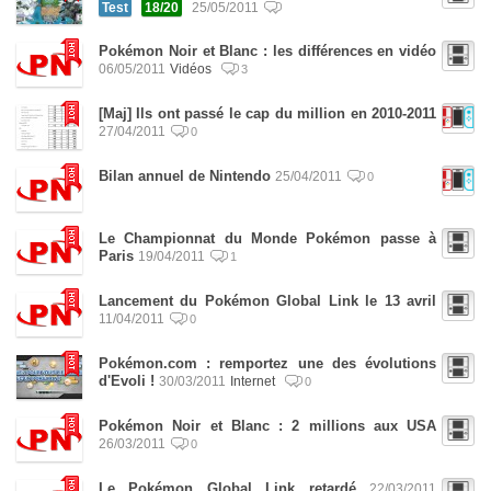
Test
18/20
25/05/2011
Pokémon Noir et Blanc : les différences en vidéo
06/05/2011
Vidéos
3
[Maj] Ils ont passé le cap du million en 2010-2011
27/04/2011
0
Bilan annuel de Nintendo
25/04/2011
0
Le Championnat du Monde Pokémon passe à
Paris
19/04/2011
1
Lancement du Pokémon Global Link le 13 avril
11/04/2011
0
Pokémon.com : remportez une des évolutions
d'Evoli !
30/03/2011
Internet
0
Pokémon Noir et Blanc : 2 millions aux USA
26/03/2011
0
Le Pokémon Global Link retardé
22/03/2011