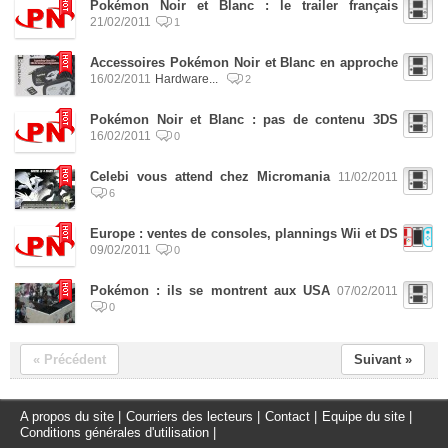
Pokémon Noir et Blanc : le trailer français
21/02/2011
1
Accessoires Pokémon Noir et Blanc en approche
16/02/2011
Hardware...
2
Pokémon Noir et Blanc : pas de contenu 3DS
16/02/2011
0
Celebi vous attend chez Micromania
11/02/2011
6
Europe : ventes de consoles, plannings Wii et DS
09/02/2011
0
Pokémon : ils se montrent aux USA
07/02/2011
0
« Précédent
Suivant »
A propos du site
|
Courriers des lecteurs
|
Contact
|
Equipe du site
|
Conditions générales d'utilisation
|